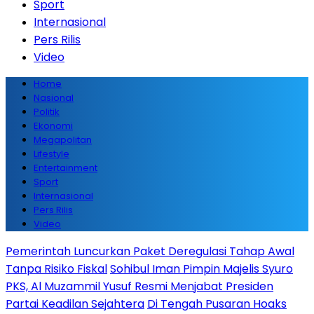
Sport
Internasional
Pers Rilis
Video
Home
Nasional
Politik
Ekonomi
Megapolitan
Lifestyle
Entertainment
Sport
Internasional
Pers Rilis
Video
Pemerintah Luncurkan Paket Deregulasi Tahap Awal
Tanpa Risiko Fiskal
Sohibul Iman Pimpin Majelis Syuro
PKS, Al Muzammil Yusuf Resmi Menjabat Presiden
Partai Keadilan Sejahtera
Di Tengah Pusaran Hoaks