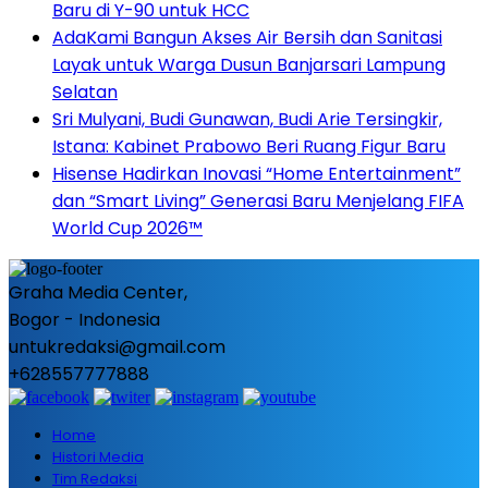
Baru di Y-90 untuk HCC
AdaKami Bangun Akses Air Bersih dan Sanitasi
Layak untuk Warga Dusun Banjarsari Lampung
Selatan
Sri Mulyani, Budi Gunawan, Budi Arie Tersingkir,
Istana: Kabinet Prabowo Beri Ruang Figur Baru
Hisense Hadirkan Inovasi “Home Entertainment”
dan “Smart Living” Generasi Baru Menjelang FIFA
World Cup 2026™
Graha Media Center,
Bogor - Indonesia
untukredaksi@gmail.com
+628557777888
Home
Histori Media
Tim Redaksi