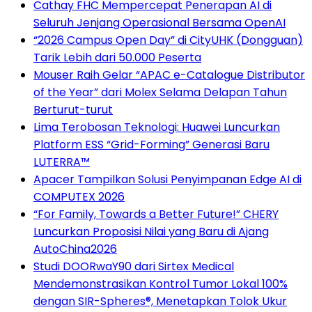
Cathay FHC Mempercepat Penerapan AI di
Seluruh Jenjang Operasional Bersama OpenAI
“2026 Campus Open Day” di CityUHK (Dongguan)
Tarik Lebih dari 50.000 Peserta
Mouser Raih Gelar “APAC e-Catalogue Distributor
of the Year” dari Molex Selama Delapan Tahun
Berturut-turut
Lima Terobosan Teknologi: Huawei Luncurkan
Platform ESS “Grid-Forming” Generasi Baru
LUTERRA™
Apacer Tampilkan Solusi Penyimpanan Edge AI di
COMPUTEX 2026
“For Family, Towards a Better Future!” CHERY
Luncurkan Proposisi Nilai yang Baru di Ajang
AutoChina2026
Studi DOORwaY90 dari Sirtex Medical
Mendemonstrasikan Kontrol Tumor Lokal 100%
dengan SIR-Spheres®, Menetapkan Tolok Ukur