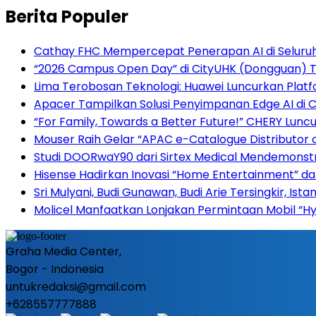
Berita Populer
Cathay FHC Mempercepat Penerapan AI di Seluru
“2026 Campus Open Day” di CityUHK (Dongguan) Tar
Lima Terobosan Teknologi: Huawei Luncurkan Plat
Apacer Tampilkan Solusi Penyimpanan Edge AI di
“For Family, Towards a Better Future!” CHERY Luncu
Mouser Raih Gelar “APAC e-Catalogue Distributor 
Studi DOORwaY90 dari Sirtex Medical Mendemonstr
Hisense Hadirkan Inovasi “Home Entertainment” da
Sri Mulyani, Budi Gunawan, Budi Arie Tersingkir, Ist
Molicel Manfaatkan Lonjakan Permintaan Mobil “Hyb
Graha Media Center,
Bogor - Indonesia
untukredaksi@gmail.com
+628557777888