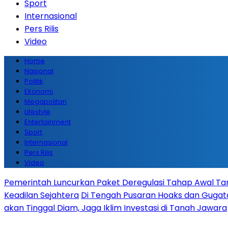
Sport
Internasional
Pers Rilis
Video
Home
Nasional
Politik
Ekonomi
Megapolitan
Lifestyle
Entertainment
Sport
Internasional
Pers Rilis
Video
Pemerintah Luncurkan Paket Deregulasi Tahap Awal Tanp
Keadilan Sejahtera
Di Tengah Pusaran Hoaks dan Gugata
akan Tinggal Diam, Jaga Iklim Investasi di Tanah Jawara