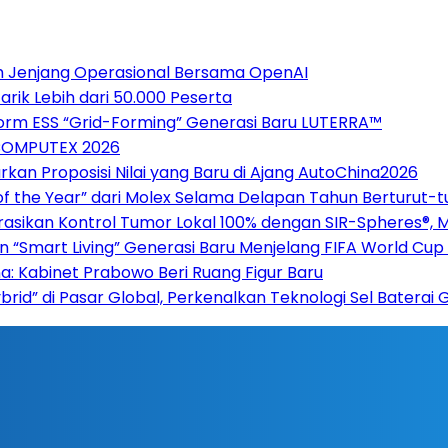
h Jenjang Operasional Bersama OpenAI
ik Lebih dari 50.000 Peserta
form ESS “Grid-Forming” Generasi Baru LUTERRA™
 COMPUTEX 2026
rkan Proposisi Nilai yang Baru di Ajang AutoChina2026
of the Year” dari Molex Selama Delapan Tahun Berturut-t
asikan Kontrol Tumor Lokal 100% dengan SIR-Spheres®, 
n “Smart Living” Generasi Baru Menjelang FIFA World Cu
ana: Kabinet Prabowo Beri Ruang Figur Baru
rid” di Pasar Global, Perkenalkan Teknologi Sel Baterai 