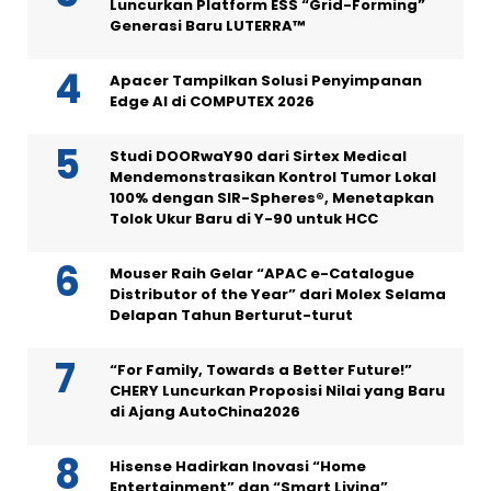
Luncurkan Platform ESS “Grid-Forming”
Generasi Baru LUTERRA™
Apacer Tampilkan Solusi Penyimpanan
Edge AI di COMPUTEX 2026
Studi DOORwaY90 dari Sirtex Medical
Mendemonstrasikan Kontrol Tumor Lokal
100% dengan SIR-Spheres®, Menetapkan
Tolok Ukur Baru di Y-90 untuk HCC
Mouser Raih Gelar “APAC e-Catalogue
Distributor of the Year” dari Molex Selama
Delapan Tahun Berturut-turut
“For Family, Towards a Better Future!”
CHERY Luncurkan Proposisi Nilai yang Baru
di Ajang AutoChina2026
Hisense Hadirkan Inovasi “Home
Entertainment” dan “Smart Living”