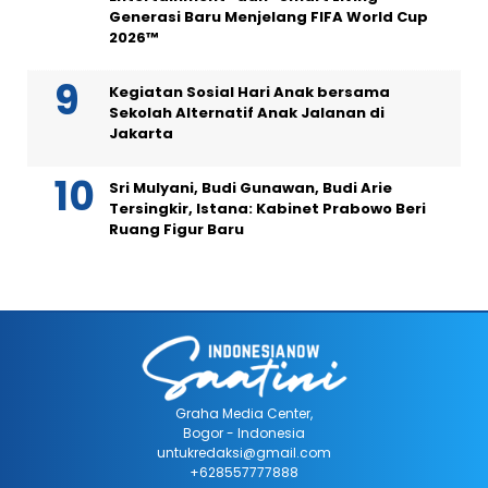
Generasi Baru Menjelang FIFA World Cup
2026™
Kegiatan Sosial Hari Anak bersama
Sekolah Alternatif Anak Jalanan di
Jakarta
Sri Mulyani, Budi Gunawan, Budi Arie
Tersingkir, Istana: Kabinet Prabowo Beri
Ruang Figur Baru
Graha Media Center,
Bogor - Indonesia
untukredaksi@gmail.com
+628557777888