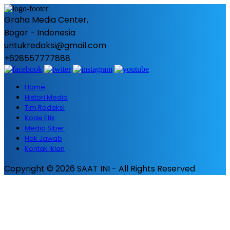
Graha Media Center,
Bogor - Indonesia
untukredaksi@gmail.com
+628557777888
Home
Histori Media
Tim Redaksi
Kode Etik
Media Siber
Hak Jawab
Kontak Iklan
Copyright © 2026 SAAT INI - All Rights Reserved