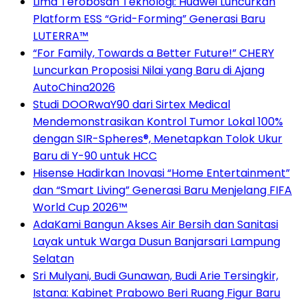
Lima Terobosan Teknologi: Huawei Luncurkan
Platform ESS “Grid-Forming” Generasi Baru
LUTERRA™
“For Family, Towards a Better Future!” CHERY
Luncurkan Proposisi Nilai yang Baru di Ajang
AutoChina2026
Studi DOORwaY90 dari Sirtex Medical
Mendemonstrasikan Kontrol Tumor Lokal 100%
dengan SIR-Spheres®, Menetapkan Tolok Ukur
Baru di Y-90 untuk HCC
Hisense Hadirkan Inovasi “Home Entertainment”
dan “Smart Living” Generasi Baru Menjelang FIFA
World Cup 2026™
AdaKami Bangun Akses Air Bersih dan Sanitasi
Layak untuk Warga Dusun Banjarsari Lampung
Selatan
Sri Mulyani, Budi Gunawan, Budi Arie Tersingkir,
Istana: Kabinet Prabowo Beri Ruang Figur Baru