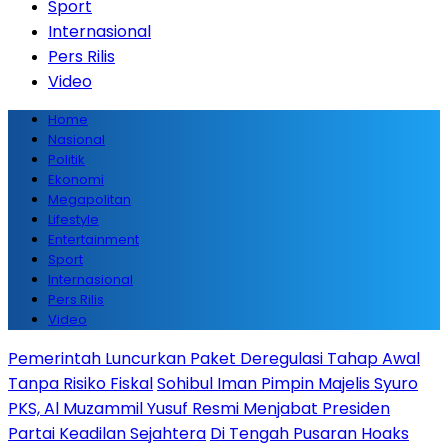
Sport
Internasional
Pers Rilis
Video
Home
Nasional
Politik
Ekonomi
Megapolitan
Lifestyle
Entertainment
Sport
Internasional
Pers Rilis
Video
Pemerintah Luncurkan Paket Deregulasi Tahap Awal
Tanpa Risiko Fiskal
Sohibul Iman Pimpin Majelis Syuro
PKS, Al Muzammil Yusuf Resmi Menjabat Presiden
Partai Keadilan Sejahtera
Di Tengah Pusaran Hoaks