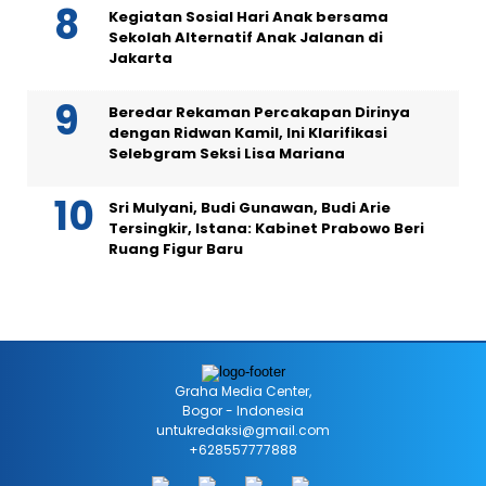
Kegiatan Sosial Hari Anak bersama
Sekolah Alternatif Anak Jalanan di
Jakarta
Beredar Rekaman Percakapan Dirinya
dengan Ridwan Kamil, Ini Klarifikasi
Selebgram Seksi Lisa Mariana
Sri Mulyani, Budi Gunawan, Budi Arie
Tersingkir, Istana: Kabinet Prabowo Beri
Ruang Figur Baru
Graha Media Center,
Bogor - Indonesia
untukredaksi@gmail.com
+628557777888