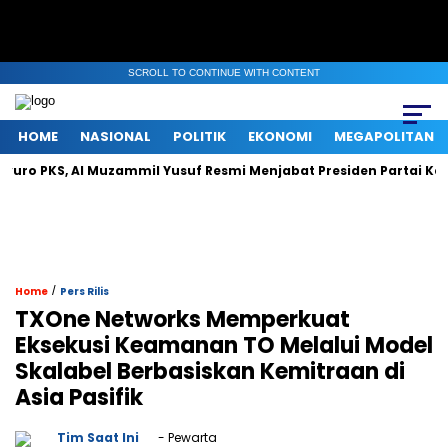
SCROLL TO CONTINUE WITH CONTENT
HOME
NASIONAL
POLITIK
EKONOMI
MEGAPOLITAN
KS, Al Muzammil Yusuf Resmi Menjabat Presiden Partai Keadilan S
/
Home
Pers Rilis
TXOne Networks Memperkuat
Eksekusi Keamanan TO Melalui Model
Skalabel Berbasiskan Kemitraan di
Asia Pasifik
Tim Saat Ini
- Pewarta