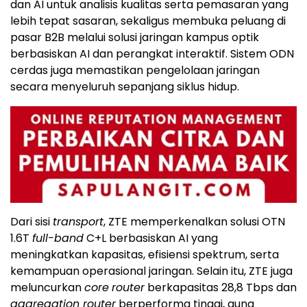
dan AI untuk analisis kualitas serta pemasaran yang
lebih tepat sasaran, sekaligus membuka peluang di
pasar B2B melalui solusi jaringan kampus optik
berbasiskan AI dan perangkat interaktif. Sistem ODN
cerdas juga memastikan pengelolaan jaringan
secara menyeluruh sepanjang siklus hidup.
Dari sisi
transport
, ZTE memperkenalkan solusi OTN
1.6T
full-band
C+L berbasiskan AI yang
meningkatkan kapasitas, efisiensi spektrum, serta
kemampuan operasional jaringan. Selain itu, ZTE juga
meluncurkan
core
router
berkapasitas 28,8 Tbps dan
aggregation router
berperforma tinggi, guna