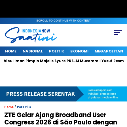
SCROLL TO CONTINUE WITH CONTENT
HOME
NASIONAL
POLITIK
EKONOMI
MEGAPOLITAN
an Pimpin Majelis Syuro PKS, Al Muzammil Yusuf Resmi Menjabat P
/
Home
Pers Rilis
ZTE Gelar Ajang Broadband User
Congress 2026 di São Paulo dengan