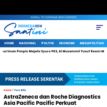
SCROLL TO CONTINUE WITH CONTENT
HOME
NASIONAL
POLITIK
EKONOMI
MEGAPOLITAN
Pimpin Majelis Syuro PKS, Al Muzammil Yusuf Resmi Menjabat Pres
/
Home
Pers Rilis
AstraZeneca dan Roche Diagnostics
Asia Pacific Pacific Perkuat