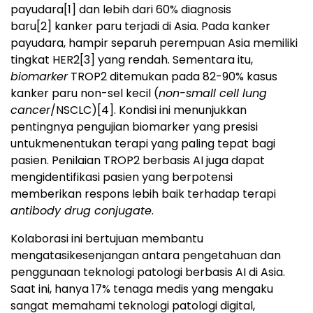
payudara
[1]
dan lebih dari 60% diagnosis
baru
[2]
kanker paru terjadi di Asia. Pada kanker
payudara, hampir separuh perempuan Asia memiliki
tingkat HER2
[3]
yang rendah. Sementara itu,
biomarker
TROP2 ditemukan pada 82-90% kasus
kanker paru non-sel kecil (
non-small cell lung
cancer
/NSCLC)
[4]
. Kondisi ini menunjukkan
pentingnya pengujian biomarker yang presisi
untukmenentukan terapi yang paling tepat bagi
pasien. Penilaian TROP2 berbasis AI juga dapat
mengidentifikasi pasien yang berpotensi
memberikan respons lebih baik terhadap terapi
antibody drug conjugate
.
Kolaborasi ini bertujuan membantu
mengatasikesenjangan antara pengetahuan dan
penggunaan teknologi patologi berbasis AI di Asia.
Saat ini, hanya 17% tenaga medis yang mengaku
sangat memahami teknologi patologi digital,