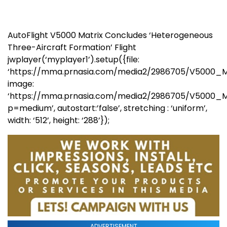
AutoFlight V5000 Matrix Concludes ‘Heterogeneous
Three-Aircraft Formation’ Flight
jwplayer(‘myplayer1’).setup({file:
‘https://mma.prnasia.com/media2/2986705/V5000_Ma
image:
‘https://mma.prnasia.com/media2/2986705/V5000_M
p=medium’, autostart:’false’, stretching : ‘uniform’,
width: ‘512’, height: ‘288’});
ADVERTISEMENT