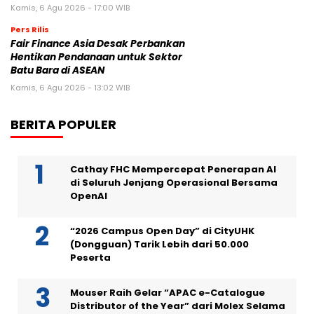
Kamis, 6 Agu 2026 - 17:00 WIB
Pers Rilis
Fair Finance Asia Desak Perbankan
Hentikan Pendanaan untuk Sektor
Batu Bara di ASEAN
Kamis, 6 Agu 2026 - 13:02 WIB
BERITA POPULER
Cathay FHC Mempercepat Penerapan AI
di Seluruh Jenjang Operasional Bersama
OpenAI
“2026 Campus Open Day” di CityUHK
(Dongguan) Tarik Lebih dari 50.000
Peserta
Mouser Raih Gelar “APAC e-Catalogue
Distributor of the Year” dari Molex Selama