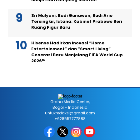
Sri Mulyani, Budi Gunawan, Budi Arie
Tersingkir, Istana: Kabinet Prabowo Beri
Ruang Figur Baru
Hisense Hadirkan Inovasi “Home
Entertainment” dan “Smart Living”
Generasi Baru Menjelang FIFA World Cup
2026™
Graha Media Center,
Bogor - Indonesia
untukredaksi@gmail.com
+628557777888