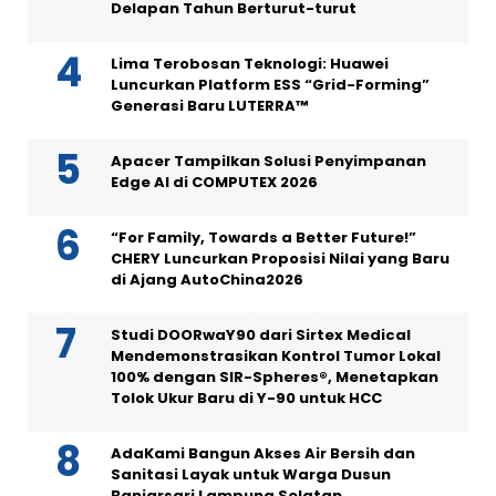
Delapan Tahun Berturut-turut
Lima Terobosan Teknologi: Huawei
Luncurkan Platform ESS “Grid-Forming”
Generasi Baru LUTERRA™
Apacer Tampilkan Solusi Penyimpanan
Edge AI di COMPUTEX 2026
“For Family, Towards a Better Future!”
CHERY Luncurkan Proposisi Nilai yang Baru
di Ajang AutoChina2026
Studi DOORwaY90 dari Sirtex Medical
Mendemonstrasikan Kontrol Tumor Lokal
100% dengan SIR-Spheres®, Menetapkan
Tolok Ukur Baru di Y-90 untuk HCC
AdaKami Bangun Akses Air Bersih dan
Sanitasi Layak untuk Warga Dusun
Banjarsari Lampung Selatan