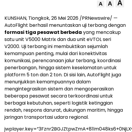
A
A
A
KUNSHAN, Tiongkok, 26 Mei 2026 /PRNewswire/ —
AutoFlight berhasil menuntaskan uji terbang dengan
formasi tiga pesawat berbeda
yang mencakup
satu unit V5000 Matrix dan dua unit eVTOL seri
V2000. Uji terbang ini membuktikan sejumlah
kemampuan penting, mulai dari konektivitas
komunikasi, perencanaan jalur terbang, koordinasi
penerbangan, hingga sistem keselamatan untuk
platform 5 ton dan 2 ton. Di sisi lain, AutoFlight juga
menunjukkan kemampuannya dalam
mengintegrasikan sistem dan mengoperasikan
beberapa pesawat secara terkoordinasi untuk
berbagai kebutuhan, seperti logistik ketinggian
rendah, respons darurat, dukungan maritim, hingga
jaringan transportasi udara regional.
jwplayer.key=”3Fznr2BGJZtpwZmA+81lm048ks6+0NjLX