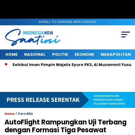
SCROLL TO CONTINUE WITH CONTENT
HOME
NASIONAL
POLITIK
EKONOMI
MEGAPOLITAN
ibul Iman Pimpin Majelis Syuro PKS, Al Muzammil Yusuf Resmi Men
/
Home
Pers Rilis
AutoFlight Rampungkan Uji Terbang
dengan Formasi Tiga Pesawat