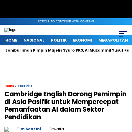
SCROLL TO CONTINUE WITH CONTENT
HOME
NASIONAL
POLITIK
EKONOMI
MEGAPOLITAN
l Iman Pimpin Majelis Syuro PKS, Al Muzammil Yusuf Resmi Menjab
/
Home
Pers Rilis
Cambridge English Dorong Pemimpin
di Asia Pasifik untuk Mempercepat
Pemanfaatan AI dalam Sektor
Pendidikan
Tim Saat Ini
- Pewarta