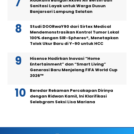
AdaKami Bangun Akses Air Bersih dan
Sanitasi Layak untuk Warga Dusun
Banjarsari Lampung Selatan
Studi DOORwaY90 dari Sirtex Medical
Mendemonstrasikan Kontrol Tumor Lokal
100% dengan SIR-Spheres®, Menetapkan
Tolok Ukur Baru di Y-90 untuk HCC
Hisense Hadirkan Inovasi “Home
Entertainment” dan “Smart Living”
Generasi Baru Menjelang FIFA World Cup
2026™
Beredar Rekaman Percakapan Dirinya
dengan Ridwan Kamil, Ini Klarifikasi
Selebgram Seksi Lisa Mariana