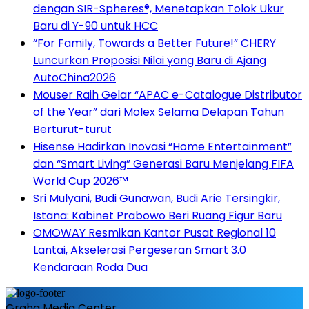
dengan SIR-Spheres®, Menetapkan Tolok Ukur
Baru di Y-90 untuk HCC
“For Family, Towards a Better Future!” CHERY
Luncurkan Proposisi Nilai yang Baru di Ajang
AutoChina2026
Mouser Raih Gelar “APAC e-Catalogue Distributor
of the Year” dari Molex Selama Delapan Tahun
Berturut-turut
Hisense Hadirkan Inovasi “Home Entertainment”
dan “Smart Living” Generasi Baru Menjelang FIFA
World Cup 2026™
Sri Mulyani, Budi Gunawan, Budi Arie Tersingkir,
Istana: Kabinet Prabowo Beri Ruang Figur Baru
OMOWAY Resmikan Kantor Pusat Regional 10
Lantai, Akselerasi Pergeseran Smart 3.0
Kendaraan Roda Dua
Graha Media Center,