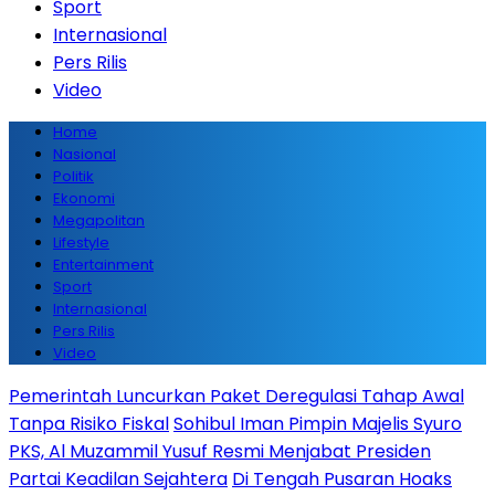
Sport
Internasional
Pers Rilis
Video
Home
Nasional
Politik
Ekonomi
Megapolitan
Lifestyle
Entertainment
Sport
Internasional
Pers Rilis
Video
Pemerintah Luncurkan Paket Deregulasi Tahap Awal
Tanpa Risiko Fiskal
Sohibul Iman Pimpin Majelis Syuro
PKS, Al Muzammil Yusuf Resmi Menjabat Presiden
Partai Keadilan Sejahtera
Di Tengah Pusaran Hoaks