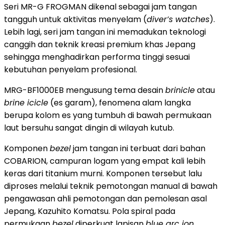
Seri MR-G FROGMAN dikenal sebagai jam tangan
tangguh untuk aktivitas menyelam (
diver’s watches
).
Lebih lagi, seri jam tangan ini memadukan teknologi
canggih dan teknik kreasi premium khas Jepang
sehingga menghadirkan performa tinggi sesuai
kebutuhan penyelam profesional.
MRG-BF1000EB mengusung tema desain
brinicle
atau
brine icicle
(es garam), fenomena alam langka
berupa kolom es yang tumbuh di bawah permukaan
laut bersuhu sangat dingin di wilayah kutub.
Komponen
bezel
jam tangan ini terbuat dari bahan
COBARION, campuran logam yang empat kali lebih
keras dari titanium murni. Komponen tersebut lalu
diproses melalui teknik pemotongan manual di bawah
pengawasan ahli pemotongan dan pemolesan asal
Jepang, Kazuhito Komatsu. Pola spiral pada
permukaan
bezel
diperkuat lapisan
blue arc ion