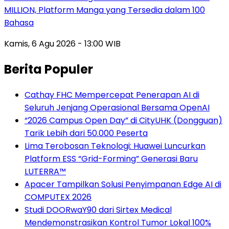
MILLION, Platform Manga yang Tersedia dalam 100
Bahasa
Kamis, 6 Agu 2026 - 13:00 WIB
Berita Populer
Cathay FHC Mempercepat Penerapan AI di
Seluruh Jenjang Operasional Bersama OpenAI
“2026 Campus Open Day” di CityUHK (Dongguan)
Tarik Lebih dari 50.000 Peserta
Lima Terobosan Teknologi: Huawei Luncurkan
Platform ESS “Grid-Forming” Generasi Baru
LUTERRA™
Apacer Tampilkan Solusi Penyimpanan Edge AI di
COMPUTEX 2026
Studi DOORwaY90 dari Sirtex Medical
Mendemonstrasikan Kontrol Tumor Lokal 100%