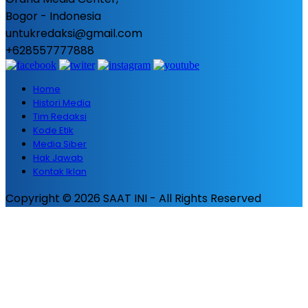
Bogor - Indonesia
untukredaksi@gmail.com
+628557777888
Home
Histori Media
Tim Redaksi
Kode Etik
Media Siber
Hak Jawab
Kontak Iklan
Copyright © 2026 SAAT INI - All Rights Reserved