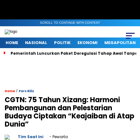
SCROLL TO CONTINUE WITH CONTENT
HOME
NASIONAL
POLITIK
EKONOMI
MEGAPOLITAN
Pemerintah Luncurkan Paket Deregulasi Tahap Awal Tanpa Ri
/
Home
Pers Rilis
CGTN: 75 Tahun Xizang: Harmoni
Pembangunan dan Pelestarian
Budaya Ciptakan “Keajaiban di Atap
Dunia”
Tim Saat Ini
- Pewarta