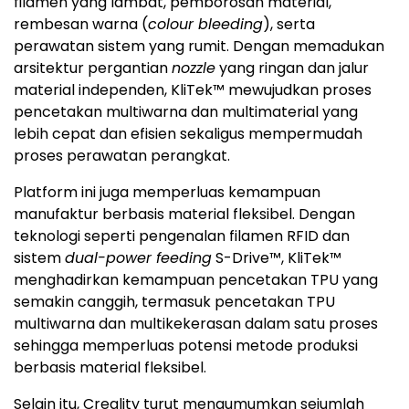
filamen yang lambat, pemborosan material,
rembesan warna (
colour bleeding
), serta
perawatan sistem yang rumit. Dengan memadukan
arsitektur pergantian
nozzle
yang ringan dan jalur
material independen, KliTek™ mewujudkan proses
pencetakan multiwarna dan multimaterial yang
lebih cepat dan efisien sekaligus mempermudah
proses perawatan perangkat.
Platform ini juga memperluas kemampuan
manufaktur berbasis material fleksibel. Dengan
teknologi seperti pengenalan filamen RFID dan
sistem
dual-power feeding
S-Drive™, KliTek™
menghadirkan kemampuan pencetakan TPU yang
semakin canggih, termasuk pencetakan TPU
multiwarna dan multikekerasan dalam satu proses
sehingga memperluas potensi metode produksi
berbasis material fleksibel.
Selain itu, Creality turut mengumumkan sejumlah