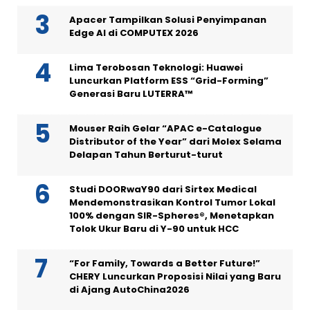
Apacer Tampilkan Solusi Penyimpanan
Edge AI di COMPUTEX 2026
Lima Terobosan Teknologi: Huawei
Luncurkan Platform ESS “Grid-Forming”
Generasi Baru LUTERRA™
Mouser Raih Gelar “APAC e-Catalogue
Distributor of the Year” dari Molex Selama
Delapan Tahun Berturut-turut
Studi DOORwaY90 dari Sirtex Medical
Mendemonstrasikan Kontrol Tumor Lokal
100% dengan SIR-Spheres®, Menetapkan
Tolok Ukur Baru di Y-90 untuk HCC
“For Family, Towards a Better Future!”
CHERY Luncurkan Proposisi Nilai yang Baru
di Ajang AutoChina2026