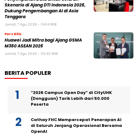
Skenario di Ajang DTI Indonesia 2026,
Dukung Pengembangan AI di Asia
Tenggara
Jumat, 7 Agu 2026 - 04:14 WIB
Pers Rilis
Huawei Jadi Mitra bagi Ajang GSMA
M360 ASEAN 2026
Jumat, 7 Agu 2026 - 00:42 WIB
BERITA POPULER
“2026 Campus Open Day” di CityUHK
(Dongguan) Tarik Lebih dari 50.000
Peserta
Cathay FHC Mempercepat Penerapan AI
di Seluruh Jenjang Operasional Bersama
OpenAI