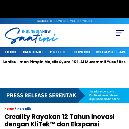
SCROLL TO CONTINUE WITH CONTENT
HOME
NASIONAL
POLITIK
EKONOMI
MEGAPOLITAN
Iman Pimpin Majelis Syuro PKS, Al Muzammil Yusuf Resmi Menjabat
/
Home
Pers Rilis
Creality Rayakan 12 Tahun Inovasi
dengan KliTek™ dan Ekspansi