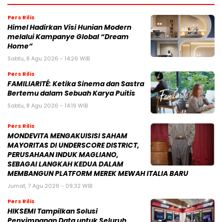
Pers Rilis
Himel Hadirkan Visi Hunian Modern
melalui Kampanye Global “Dream
Home”
Sabtu, 8 Agu 2026 - 14:26 WIB
Pers Rilis
FAMILIARITÉ: Ketika Sinema dan Sastra
Bertemu dalam Sebuah Karya Puitis
Sabtu, 8 Agu 2026 - 14:19 WIB
Pers Rilis
MONDEVITA MENGAKUISISI SAHAM
MAYORITAS DI UNDERSCORE DISTRICT,
PERUSAHAAN INDUK MAGLIANO,
SEBAGAI LANGKAH KEDUA DALAM
MEMBANGUN PLATFORM MEREK MEWAH ITALIA BARU
Jumat, 7 Agu 2026 - 09:32 WIB
Pers Rilis
HIKSEMI Tampilkan Solusi
Penyimpanan Data untuk Seluruh