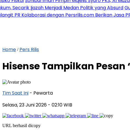
hibul Iman Pimpin Majelis Syuro PKS, Al Muzammil Yusuf R
jazah Menjadi Medan Politik yang Absurd
Gubernur Bante
aborasi dengan Persrilis.com Berikan Jasa PR dan Komuni
Home
Pers Rilis
/
Hisense Tampilkan Pesan “
Tim Saat Ini
- Pewarta
Selasa, 23 Juni 2026
- 02:10 WIB
URL berhasil dicopy