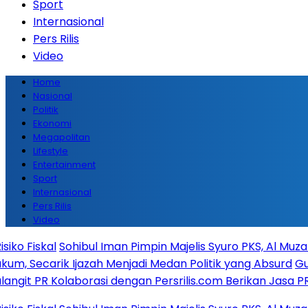
Sport
Internasional
Pers Rilis
Video
Home
Nasional
Politik
Ekonomi
Megapolitan
Lifestyle
Entertainment
Sport
Internasional
Pers Rilis
Video
hibul Iman Pimpin Majelis Syuro PKS, Al Muzammil Yusuf R
jazah Menjadi Medan Politik yang Absurd
Gubernur Bante
aborasi dengan Persrilis.com Berikan Jasa PR dan Komuni