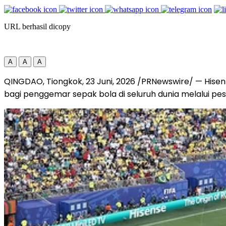
URL berhasil dicopy
A
A
A
QINGDAO, Tiongkok
,
23 Juni, 2026
/PRNewswire/ — Hisense
bagi penggemar sepak bola di seluruh dunia melalui pe