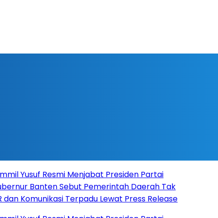
esmi Menjabat Presiden Partai
n Sebut Pemerintah Daerah Tak
kasi Terpadu Lewat Press Release