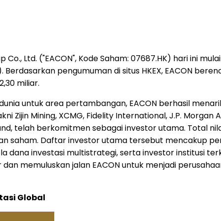
Co., Ltd. ("EACON", Kode Saham: 07687.HK) hari ini mul
. Berdasarkan pengumuman di situs HKEX, EACON berenc
,30 miliar.
 dunia untuk area pertambangan, EACON berhasil menarik
kni Zijin Mining, XCMG, Fidelity International, J.P. Morgan
rand, telah berkomitmen sebagai investor utama. Total n
waran saham. Daftar investor utama tersebut mencakup pem
la dana investasi multistrategi, serta investor institusi
asar dan memuluskan jalan EACON untuk menjadi perusah
tasi Global