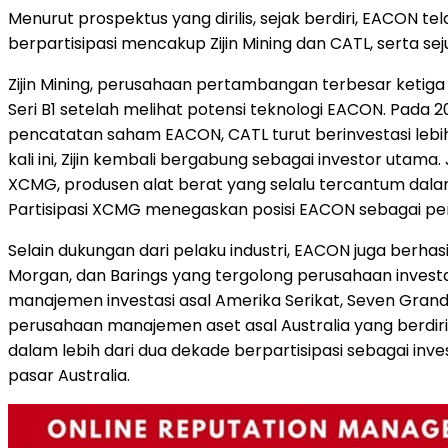
Menurut prospektus yang dirilis, sejak berdiri, EACON
berpartisipasi mencakup Zijin Mining dan CATL, serta se
Zijin Mining, perusahaan pertambangan terbesar ketiga 
Seri B1 setelah melihat potensi teknologi EACON. Pada 2
pencatatan saham EACON, CATL turut berinvestasi lebi
kali ini, Zijin kembali bergabung sebagai investor utama
XCMG, produsen alat berat yang selalu tercantum dalam 
Partisipasi XCMG menegaskan posisi EACON sebagai peng
Selain dukungan dari pelaku industri, EACON juga berhasi
Morgan, dan Barings yang tergolong perusahaan investasi
manajemen investasi asal Amerika Serikat, Seven Grand; 
perusahaan manajemen aset asal Australia yang berdir
dalam lebih dari dua dekade berpartisipasi sebagai in
pasar Australia.