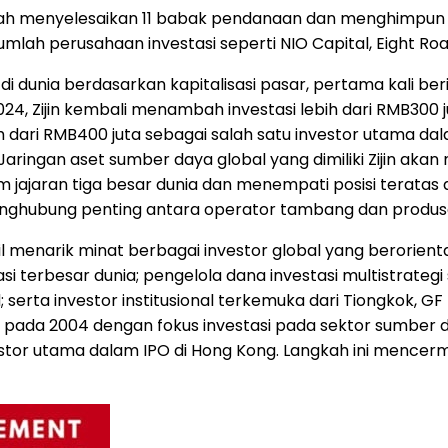
 telah menyelesaikan 11 babak pendanaan dan menghimpun 
jumlah perusahaan investasi seperti NIO Capital, Eight Ro
di dunia berdasarkan kapitalisasi pasar, pertama kali b
024, Zijin kembali menambah investasi lebih dari RMB300 
h dari RMB400 juta sebagai salah satu investor utama
. Jaringan aset sumber daya global yang dimiliki Zijin aka
jajaran tiga besar dunia dan menempati posisi teratas di
hubung penting antara operator tambang dan produsen pe
l menarik minat berbagai investor global yang berorientasi
 terbesar dunia; pengelola dana investasi multistrategi 
serta investor institusional terkemuka dari Tiongkok, GF
i pada 2004 dengan fokus investasi pada sektor sumber
vestor utama dalam IPO di Hong Kong. Langkah ini mence