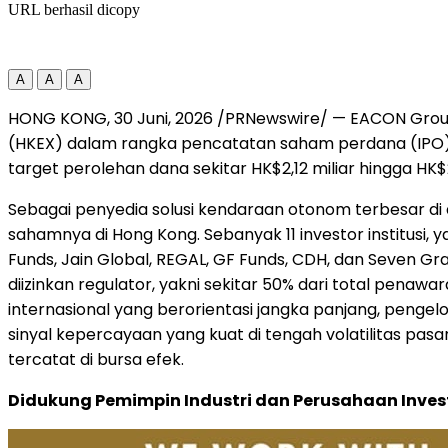
URL berhasil dicopy
A
A
A
HONG KONG
,
30 Juni, 2026
/PRNewswire/ — EACON Group 
(HKEX) dalam rangka pencatatan saham perdana (IPO)
target perolehan dana sekitar HK$2,12 miliar hingga HK$2
Sebagai penyedia solusi kendaraan otonom terbesar di
sahamnya di Hong Kong. Sebanyak 11 investor institusi, ya
Funds, Jain Global, REGAL, GF Funds, CDH, dan Seven G
diizinkan regulator, yakni sekitar 50% dari total pena
internasional yang berorientasi jangka panjang, pengelo
sinyal kepercayaan yang kuat di tengah volatilitas p
tercatat di bursa efek.
Didukung Pemimpin Industri dan Perusahaan Inves