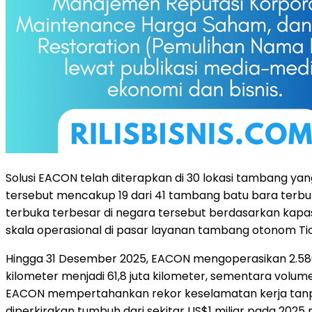
Solusi EACON telah diterapkan di 30 lokasi tambang yan
tersebut mencakup 19 dari 41 tambang batu bara terbuka
terbuka terbesar di negara tersebut berdasarkan kapas
skala operasional di pasar layanan tambang otonom Ti
Hingga 31 Desember 2025, EACON mengoperasikan 2.580 
kilometer menjadi 61,8 juta kilometer, sementara volume
EACON mempertahankan rekor keselamatan kerja tanpa 
diperkirakan tumbuh dari sekitar US$1 miliar pada 202