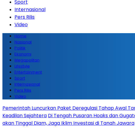
Sport
Internasional
Pers Rilis
Video
Home
Nasional
Politik
Ekonomi
Megapolitan
Lifestyle
Entertainment
Sport
Internasional
Pers Rilis
Video
Pemerintah Luncurkan Paket Deregulasi Tahap Awal Tanp
Keadilan Sejahtera
Di Tengah Pusaran Hoaks dan Gugata
akan Tinggal Diam, Jaga Iklim Investasi di Tanah Jawara