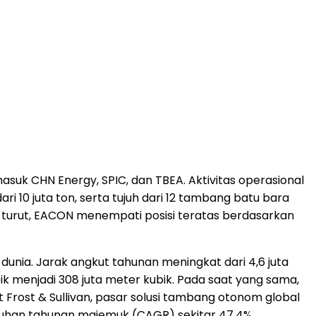
asuk CHN Energy, SPIC, dan TBEA. Aktivitas operasional
i 10 juta ton, serta tujuh dari 12 tambang batu bara
t-turut, EACON menempati posisi teratas berdasarkan
unia. Jarak angkut tahunan meningkat dari 4,6 juta
ik menjadi 308 juta meter kubik. Pada saat yang sama,
ost & Sullivan, pasar solusi tambang otonom global
mbuhan tahunan majemuk (CAGR) sekitar 47,4%.