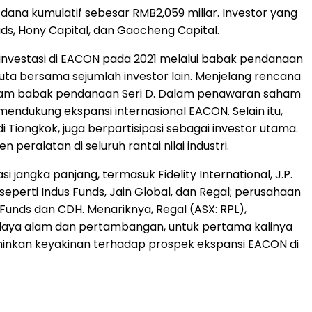
dana kumulatif sebesar RMB2,059 miliar. Investor yang
ads, Hony Capital, dan Gaocheng Capital.
erinvestasi di EACON pada 2021 melalui babak pendanaan
juta bersama sejumlah investor lain. Menjelang rencana
 dalam babak pendanaan Seri D. Dalam penawaran saham
n mendukung ekspansi internasional EACON. Selain itu,
 Tiongkok, juga berpartisipasi sebagai investor utama.
ralatan di seluruh rantai nilai industri.
 jangka panjang, termasuk Fidelity International, J.P.
seperti Indus Funds, Jain Global, dan Regal; perusahaan
 Funds dan CDH. Menariknya, Regal (ASX: RPL),
 daya alam dan pertambangan, untuk pertama kalinya
rminkan keyakinan terhadap prospek ekspansi EACON di