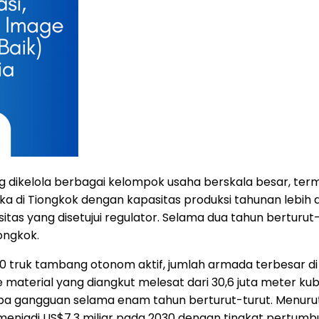
g dikelola berbagai kelompok usaha berskala besar, term
 di Tiongkok dengan kapasitas produksi tahunan lebih dar
itas yang disetujui regulator. Selama dua tahun berturu
ongkok.
truk tambang otonom aktif, jumlah armada terbesar di d
 material yang diangkut melesat dari 30,6 juta meter kub
gangguan selama enam tahun berturut-turut. Menurut Fr
5 menjadi US$7,3 miliar pada 2030 dengan tingkat pertu