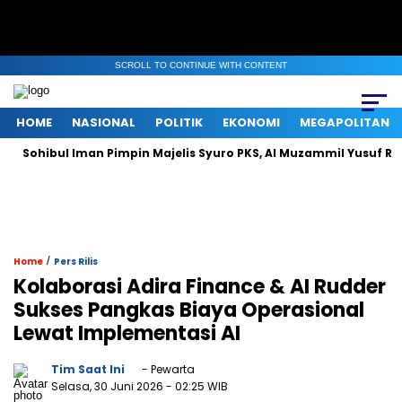
SCROLL TO CONTINUE WITH CONTENT
HOME
NASIONAL
POLITIK
EKONOMI
MEGAPOLITAN
bul Iman Pimpin Majelis Syuro PKS, Al Muzammil Yusuf Resmi Menj
/
Home
Pers Rilis
Kolaborasi Adira Finance & AI Rudder
Sukses Pangkas Biaya Operasional
Lewat Implementasi AI
Tim Saat Ini
- Pewarta
Selasa, 30 Juni 2026
- 02:25 WIB