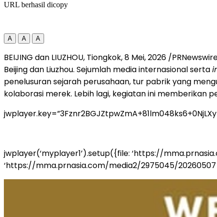
URL berhasil dicopy
A
A
A
BEIJING dan LIUZHOU, Tiongkok
,
8 Mei, 2026
/PRNewswire/
Beijing dan Liuzhou. Sejumlah media internasional serta
i
penelusuran sejarah perusahaan, tur pabrik yang men
kolaborasi merek. Lebih lagi, kegiatan ini memberikan
jwplayer.key=”3Fznr2BGJZtpwZmA+81lm048ks6+0NjLX
jwplayer(‘myplayer1’).setup({file: ‘https://mma.prna
‘https://mma.prnasia.com/media2/2975045/20260507_141609