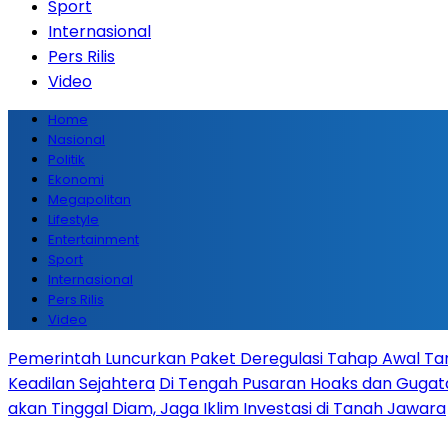
Sport
Internasional
Pers Rilis
Video
Home
Nasional
Politik
Ekonomi
Megapolitan
Lifestyle
Entertainment
Sport
Internasional
Pers Rilis
Video
Pemerintah Luncurkan Paket Deregulasi Tahap Awal Tanp
Keadilan Sejahtera
Di Tengah Pusaran Hoaks dan Gugata
akan Tinggal Diam, Jaga Iklim Investasi di Tanah Jawara