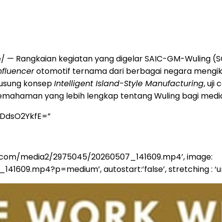
 — Rangkaian kegiatan yang digelar SAIC-GM-Wuling (SG
nfluencer
otomotif ternama dari berbagai negara mengiku
gusung konsep
Intelligent Island-Style Manufacturing
, uji
 pemahaman yang lebih lengkap tentang Wuling bagi medi
yDdsO2YkfE=”
sia.com/media2/2975045/20260507_141609.mp4’, image:
.mp4?p=medium’, autostart:’false’, stretching : ‘uniform