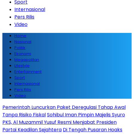
Sport
Internasional
Pers Rilis
Video
Home
Nasional
Politik
Ekonomi
Megapolitan
Lifestyle
Entertainment
Sport
Internasional
Pers Rilis
Video
Pemerintah Luncurkan Paket Deregulasi Tahap Awal
Tanpa Risiko Fiskal
Sohibul Iman Pimpin Majelis Syuro
PKS, Al Muzammil Yusuf Resmi Menjabat Presiden
Partai Keadilan Sejahtera
Di Tengah Pusaran Hoaks