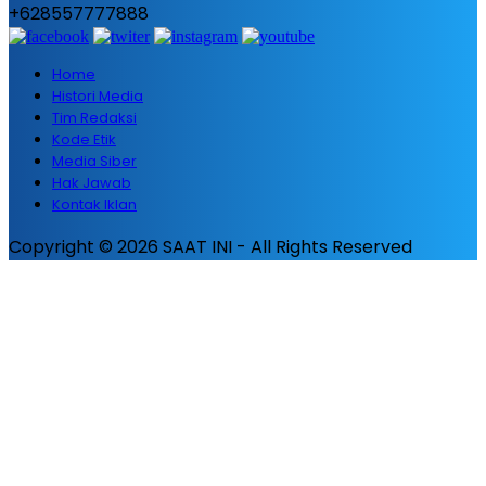
+628557777888
Home
Histori Media
Tim Redaksi
Kode Etik
Media Siber
Hak Jawab
Kontak Iklan
Copyright © 2026 SAAT INI - All Rights Reserved