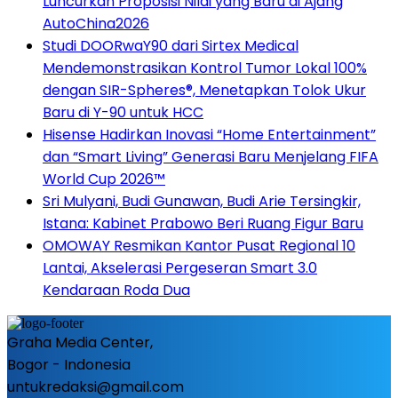
Luncurkan Proposisi Nilai yang Baru di Ajang
AutoChina2026
Studi DOORwaY90 dari Sirtex Medical
Mendemonstrasikan Kontrol Tumor Lokal 100%
dengan SIR-Spheres®, Menetapkan Tolok Ukur
Baru di Y-90 untuk HCC
Hisense Hadirkan Inovasi “Home Entertainment”
dan “Smart Living” Generasi Baru Menjelang FIFA
World Cup 2026™
Sri Mulyani, Budi Gunawan, Budi Arie Tersingkir,
Istana: Kabinet Prabowo Beri Ruang Figur Baru
OMOWAY Resmikan Kantor Pusat Regional 10
Lantai, Akselerasi Pergeseran Smart 3.0
Kendaraan Roda Dua
Graha Media Center,
Bogor - Indonesia
untukredaksi@gmail.com