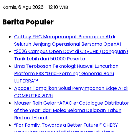
Kamis, 6 Agu 2026 - 12:10 WIB
Berita Populer
Cathay FHC Mempercepat Penerapan AI di
Seluruh Jenjang Operasional Bersama OpenAI
“2026 Campus Open Day” di CityUHK (Dongguan)
Tarik Lebih dari 50.000 Peserta
Lima Terobosan Teknologi: Huawei Luncurkan
Platform ESS “Grid-Forming” Generasi Baru
LUTERRA™
Apacer Tampilkan Solusi Penyimpanan Edge AI di
COMPUTEX 2026
Mouser Raih Gelar “APAC e-Catalogue Distributor
of the Year” dari Molex Selama Delapan Tahun
Berturut-turut
“For Family, Towards a Better Future!” CHERY