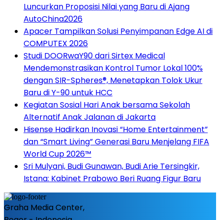
Luncurkan Proposisi Nilai yang Baru di Ajang
AutoChina2026
Apacer Tampilkan Solusi Penyimpanan Edge AI di
COMPUTEX 2026
Studi DOORwaY90 dari Sirtex Medical
Mendemonstrasikan Kontrol Tumor Lokal 100%
dengan SIR-Spheres®, Menetapkan Tolok Ukur
Baru di Y-90 untuk HCC
Kegiatan Sosial Hari Anak bersama Sekolah
Alternatif Anak Jalanan di Jakarta
Hisense Hadirkan Inovasi “Home Entertainment”
dan “Smart Living” Generasi Baru Menjelang FIFA
World Cup 2026™
Sri Mulyani, Budi Gunawan, Budi Arie Tersingkir,
Istana: Kabinet Prabowo Beri Ruang Figur Baru
Graha Media Center,
Bogor - Indonesia