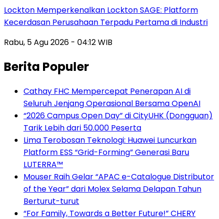
Lockton Memperkenalkan Lockton SAGE: Platform
Kecerdasan Perusahaan Terpadu Pertama di Industri
Rabu, 5 Agu 2026 - 04:12 WIB
Berita Populer
Cathay FHC Mempercepat Penerapan AI di
Seluruh Jenjang Operasional Bersama OpenAI
“2026 Campus Open Day” di CityUHK (Dongguan)
Tarik Lebih dari 50.000 Peserta
Lima Terobosan Teknologi: Huawei Luncurkan
Platform ESS “Grid-Forming” Generasi Baru
LUTERRA™
Mouser Raih Gelar “APAC e-Catalogue Distributor
of the Year” dari Molex Selama Delapan Tahun
Berturut-turut
“For Family, Towards a Better Future!” CHERY