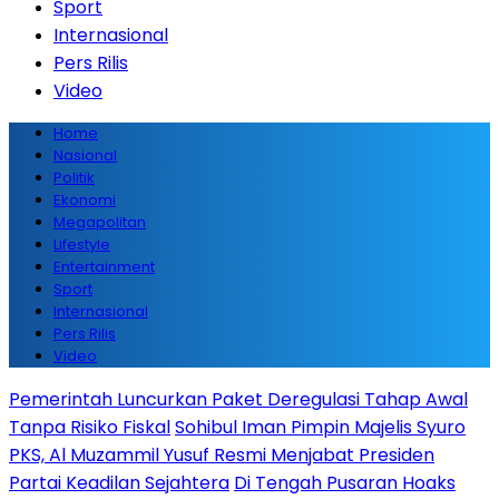
Sport
Internasional
Pers Rilis
Video
Home
Nasional
Politik
Ekonomi
Megapolitan
Lifestyle
Entertainment
Sport
Internasional
Pers Rilis
Video
Pemerintah Luncurkan Paket Deregulasi Tahap Awal
Tanpa Risiko Fiskal
Sohibul Iman Pimpin Majelis Syuro
PKS, Al Muzammil Yusuf Resmi Menjabat Presiden
Partai Keadilan Sejahtera
Di Tengah Pusaran Hoaks