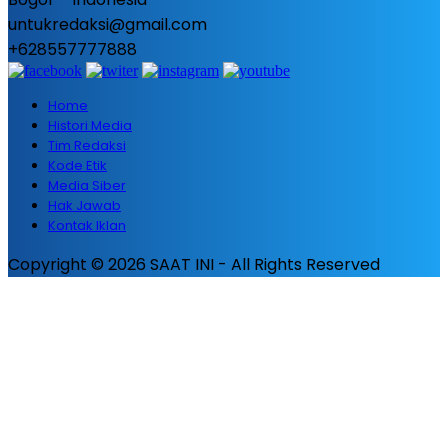
untukredaksi@gmail.com
+628557777888
Home
Histori Media
Tim Redaksi
Kode Etik
Media Siber
Hak Jawab
Kontak Iklan
Copyright © 2026 SAAT INI - All Rights Reserved