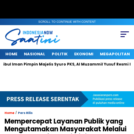
SCROLL TO CONTINUE WITH CONTENT
HOME
NASIONAL
POLITIK
EKONOMI
MEGAPOLITAN
mpin Majelis Syuro PKS, Al Muzammil Yusuf Resmi Menjabat Presid
/
Home
Pers Rilis
Mempercepat Layanan Publik yang
Mengutamakan Masyarakat Melalui