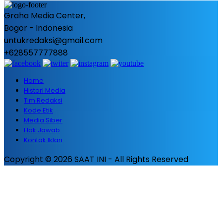
Graha Media Center,
Bogor - Indonesia
untukredaksi@gmail.com
+628557777888
Home
Histori Media
Tim Redaksi
Kode Etik
Media Siber
Hak Jawab
Kontak Iklan
Copyright © 2026 SAAT INI - All Rights Reserved