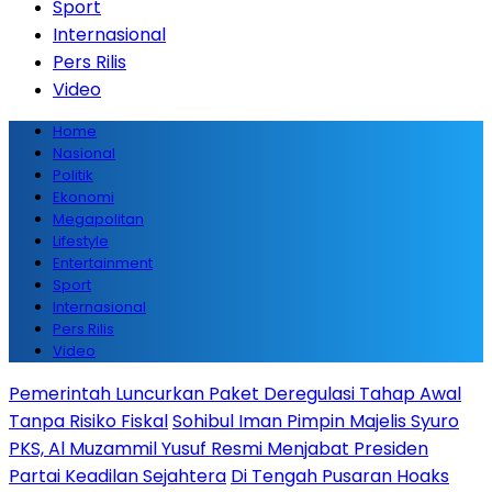
Sport
Internasional
Pers Rilis
Video
Home
Nasional
Politik
Ekonomi
Megapolitan
Lifestyle
Entertainment
Sport
Internasional
Pers Rilis
Video
Pemerintah Luncurkan Paket Deregulasi Tahap Awal
Tanpa Risiko Fiskal
Sohibul Iman Pimpin Majelis Syuro
PKS, Al Muzammil Yusuf Resmi Menjabat Presiden
Partai Keadilan Sejahtera
Di Tengah Pusaran Hoaks