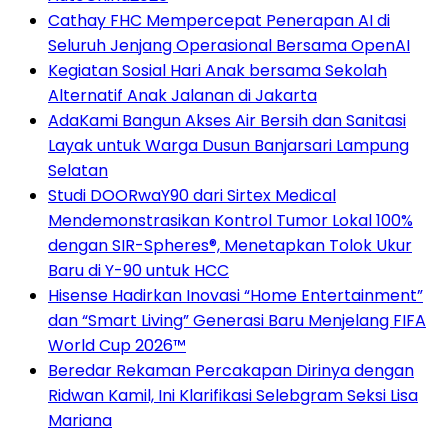
Cathay FHC Mempercepat Penerapan AI di
Seluruh Jenjang Operasional Bersama OpenAI
Kegiatan Sosial Hari Anak bersama Sekolah
Alternatif Anak Jalanan di Jakarta
AdaKami Bangun Akses Air Bersih dan Sanitasi
Layak untuk Warga Dusun Banjarsari Lampung
Selatan
Studi DOORwaY90 dari Sirtex Medical
Mendemonstrasikan Kontrol Tumor Lokal 100%
dengan SIR-Spheres®, Menetapkan Tolok Ukur
Baru di Y-90 untuk HCC
Hisense Hadirkan Inovasi “Home Entertainment”
dan “Smart Living” Generasi Baru Menjelang FIFA
World Cup 2026™
Beredar Rekaman Percakapan Dirinya dengan
Ridwan Kamil, Ini Klarifikasi Selebgram Seksi Lisa
Mariana