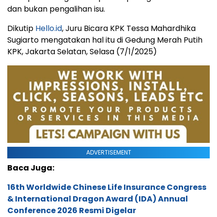
dan bukan pengalihan isu.
Dikutip
Hello.id
, Juru Bicara KPK Tessa Mahardhika
Sugiarto mengatakan hal itu di Gedung Merah Putih
KPK, Jakarta Selatan, Selasa (7/1/2025)
ADVERTISEMENT
Baca Juga:
16th Worldwide Chinese Life Insurance Congress
& International Dragon Award (IDA) Annual
Conference 2026 Resmi Digelar