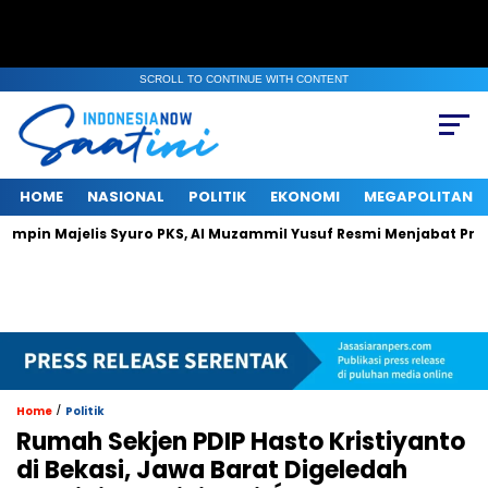
SCROLL TO CONTINUE WITH CONTENT
HOME
NASIONAL
POLITIK
EKONOMI
MEGAPOLITAN
elis Syuro PKS, Al Muzammil Yusuf Resmi Menjabat Presiden Parta
/
Home
Politik
Rumah Sekjen PDIP Hasto Kristiyanto
di Bekasi, Jawa Barat Digeledah