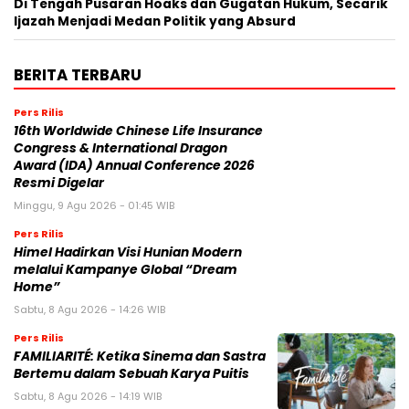
Di Tengah Pusaran Hoaks dan Gugatan Hukum, Secarik
Ijazah Menjadi Medan Politik yang Absurd
BERITA TERBARU
Pers Rilis
16th Worldwide Chinese Life Insurance
Congress & International Dragon
Award (IDA) Annual Conference 2026
Resmi Digelar
Minggu, 9 Agu 2026 - 01:45 WIB
Pers Rilis
Himel Hadirkan Visi Hunian Modern
melalui Kampanye Global “Dream
Home”
Sabtu, 8 Agu 2026 - 14:26 WIB
Pers Rilis
FAMILIARITÉ: Ketika Sinema dan Sastra
Bertemu dalam Sebuah Karya Puitis
Sabtu, 8 Agu 2026 - 14:19 WIB