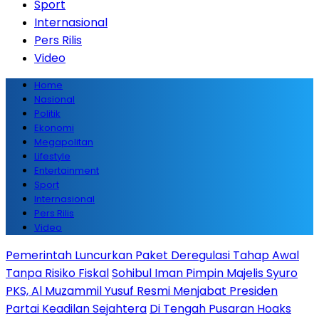
Sport
Internasional
Pers Rilis
Video
Home
Nasional
Politik
Ekonomi
Megapolitan
Lifestyle
Entertainment
Sport
Internasional
Pers Rilis
Video
Pemerintah Luncurkan Paket Deregulasi Tahap Awal
Tanpa Risiko Fiskal
Sohibul Iman Pimpin Majelis Syuro
PKS, Al Muzammil Yusuf Resmi Menjabat Presiden
Partai Keadilan Sejahtera
Di Tengah Pusaran Hoaks