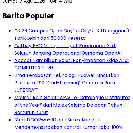
Jumat, 7 Agu 2026 - 04:14 WIB
Berita Populer
“2026 Campus Open Day” di CityUHK (Dongguan)
Tarik Lebih dari 50.000 Peserta
Cathay FHC Mempercepat Penerapan AI di
Seluruh Jenjang Operasional Bersama OpenAI
Apacer Tampilkan Solusi Penyimpanan Edge AI di
COMPUTEX 2026
Lima Terobosan Teknologi: Huawei Luncurkan
Platform ESS “Grid-Forming” Generasi Baru
LUTERRA™
Mouser Raih Gelar “APAC e-Catalogue Distributor
of the Year” dari Molex Selama Delapan Tahun
Berturut-turut
Studi DOORwaY90 dari Sirtex Medical
Mendemonstrasikan Kontrol Tumor Lokal 100%