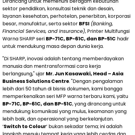
Dirancang untuk memenuhi beragam kebutuhan
sektor pendidikan, konsultasi teknik dan desain,
layanan kesehatan, perhotelan, penerbitan, korporasi
besar, manufaktur, serta sektor
BFSI
(Banking,
Financial Services, and Insurance)
, Printer Multifungsi
Warna SHARP seri
BP-71C, BP-61C, dan BP-51C
hadir
untuk mendukung masa depan dunia kerja.
"Di SHARP, inovasi adalah tentang memberdayakan
manusia dan mentransformasi cara kerja
berlangsung," ujar
Mr. Jun Kasawaki, Head – Asia
Business Solutions Centre
. "Dengan pengalaman
lebih dari 50 tahun di bisnis dokumen, kami bangga
memperkenalkan seri MFP warna terbaru kami, yaitu
BP-71C, BP-61C, dan BP-51C
, yang dirancang untuk
mendukung komunikasi yang mulus, keamanan yang
lebih baik, dan operasional yang berkelanjutan.
‘
Switch to Colour
‘ bukan sekadar tema; ini adalah
langkah menuju tempat kerja yang lebih cerdas dan