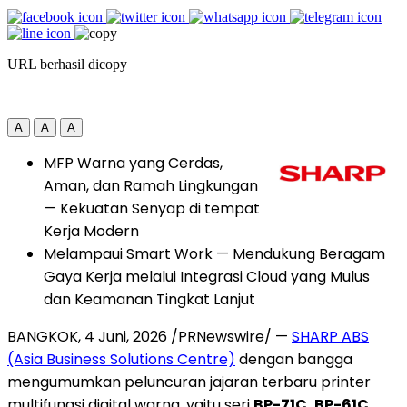
URL berhasil dicopy
A
A
A
MFP Warna yang Cerdas,
Aman, dan Ramah Lingkungan
— Kekuatan Senyap di tempat
Kerja Modern
Melampaui Smart Work — Mendukung Beragam
Gaya Kerja melalui Integrasi Cloud yang Mulus
dan Keamanan Tingkat Lanjut
BANGKOK
,
4 Juni, 2026
/PRNewswire/ —
SHARP ABS
(Asia Business Solutions Centre)
dengan bangga
mengumumkan peluncuran jajaran terbaru printer
multifungsi digital warna, yaitu seri
BP-71C, BP-61C,