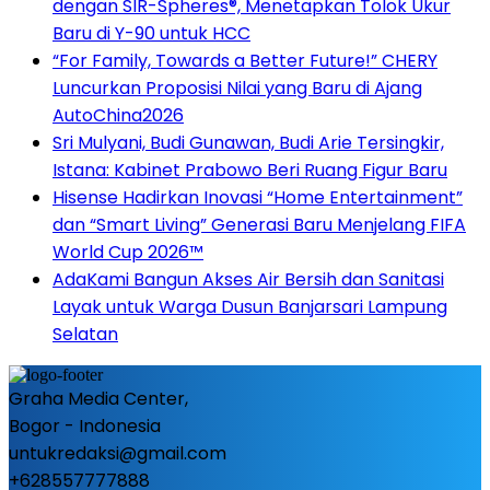
dengan SIR-Spheres®, Menetapkan Tolok Ukur
Baru di Y-90 untuk HCC
“For Family, Towards a Better Future!” CHERY
Luncurkan Proposisi Nilai yang Baru di Ajang
AutoChina2026
Sri Mulyani, Budi Gunawan, Budi Arie Tersingkir,
Istana: Kabinet Prabowo Beri Ruang Figur Baru
Hisense Hadirkan Inovasi “Home Entertainment”
dan “Smart Living” Generasi Baru Menjelang FIFA
World Cup 2026™
AdaKami Bangun Akses Air Bersih dan Sanitasi
Layak untuk Warga Dusun Banjarsari Lampung
Selatan
Graha Media Center,
Bogor - Indonesia
untukredaksi@gmail.com
+628557777888