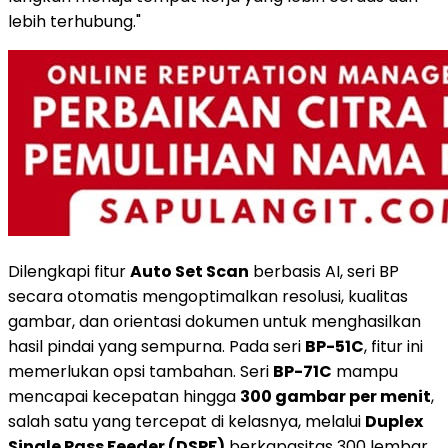
lebih terhubung."
Dilengkapi fitur
Auto Set Scan
berbasis AI, seri BP
secara otomatis mengoptimalkan resolusi, kualitas
gambar, dan orientasi dokumen untuk menghasilkan
hasil pindai yang sempurna. Pada seri
BP-51C
, fitur ini
memerlukan opsi tambahan. Seri
BP-71C
mampu
mencapai kecepatan hingga
300 gambar per menit
,
salah satu yang tercepat di kelasnya, melalui
Duplex
Single Pass Feeder (DSPF)
berkapasitas 300 lembar.