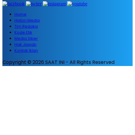
Home
Histori Media
Tim Redaksi
Kode Etik
Media Siber
Hak Jawab
Kontak Iklan
Copyright © 2026 SAAT INI - All Rights Reserved