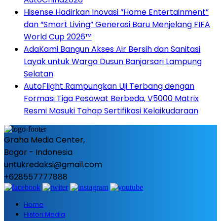
Hisense Hadirkan Inovasi “Home Entertainment”
dan “Smart Living” Generasi Baru Menjelang FIFA
World Cup 2026™
AdaKami Bangun Akses Air Bersih dan Sanitasi
Layak untuk Warga Dusun Banjarsari Lampung
Selatan
AutoFlight Rampungkan Uji Terbang dengan
Formasi Tiga Pesawat Berbeda, V5000 Matrix
Resmi Masuki Tahap Sertifikasi Kelaikudaraan
Graha Media Center,
Bogor - Indonesia
untukredaksi@gmail.com
+628557777888
Home
Histori Media