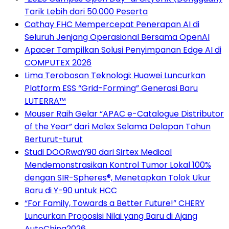
Tarik Lebih dari 50.000 Peserta
Cathay FHC Mempercepat Penerapan AI di
Seluruh Jenjang Operasional Bersama OpenAI
Apacer Tampilkan Solusi Penyimpanan Edge AI di
COMPUTEX 2026
Lima Terobosan Teknologi: Huawei Luncurkan
Platform ESS “Grid-Forming” Generasi Baru
LUTERRA™
Mouser Raih Gelar “APAC e-Catalogue Distributor
of the Year” dari Molex Selama Delapan Tahun
Berturut-turut
Studi DOORwaY90 dari Sirtex Medical
Mendemonstrasikan Kontrol Tumor Lokal 100%
dengan SIR-Spheres®, Menetapkan Tolok Ukur
Baru di Y-90 untuk HCC
“For Family, Towards a Better Future!” CHERY
Luncurkan Proposisi Nilai yang Baru di Ajang
AutoChina2026