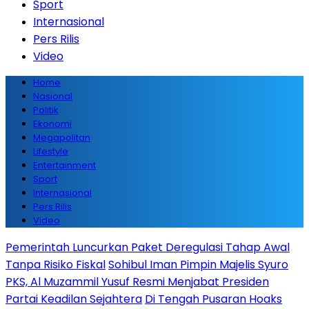
Sport
Internasional
Pers Rilis
Video
Home
Nasional
Politik
Ekonomi
Megapolitan
Lifestyle
Entertainment
Sport
Internasional
Pers Rilis
Video
Pemerintah Luncurkan Paket Deregulasi Tahap Awal
Tanpa Risiko Fiskal
Sohibul Iman Pimpin Majelis Syuro
PKS, Al Muzammil Yusuf Resmi Menjabat Presiden
Partai Keadilan Sejahtera
Di Tengah Pusaran Hoaks