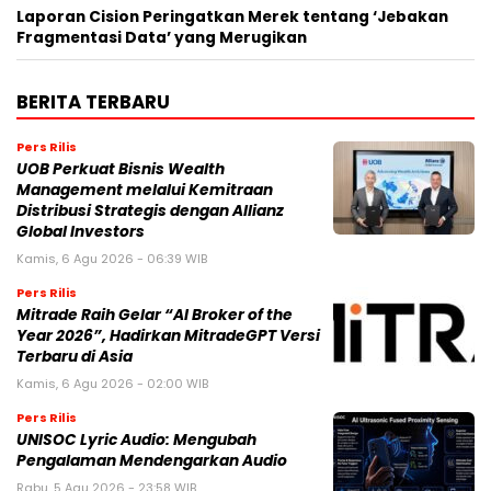
Laporan Cision Peringatkan Merek tentang ‘Jebakan
Fragmentasi Data’ yang Merugikan
BERITA TERBARU
Pers Rilis
UOB Perkuat Bisnis Wealth
Management melalui Kemitraan
Distribusi Strategis dengan Allianz
Global Investors
Kamis, 6 Agu 2026 - 06:39 WIB
Pers Rilis
Mitrade Raih Gelar “AI Broker of the
Year 2026”, Hadirkan MitradeGPT Versi
Terbaru di Asia
Kamis, 6 Agu 2026 - 02:00 WIB
Pers Rilis
UNISOC Lyric Audio: Mengubah
Pengalaman Mendengarkan Audio
Rabu, 5 Agu 2026 - 23:58 WIB