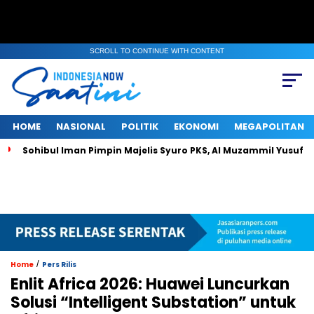
SCROLL TO CONTINUE WITH CONTENT
HOME
NASIONAL
POLITIK
EKONOMI
MEGAPOLITAN
bul Iman Pimpin Majelis Syuro PKS, Al Muzammil Yusuf Resmi Menj
/
Home
Pers Rilis
Enlit Africa 2026: Huawei Luncurkan
Solusi “Intelligent Substation” untuk