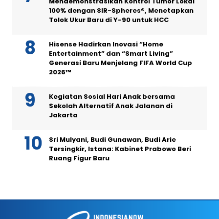
Mendemonstrasikan Kontrol Tumor Lokal
100% dengan SIR-Spheres®, Menetapkan
Tolok Ukur Baru di Y-90 untuk HCC
Hisense Hadirkan Inovasi “Home
Entertainment” dan “Smart Living”
Generasi Baru Menjelang FIFA World Cup
2026™
Kegiatan Sosial Hari Anak bersama
Sekolah Alternatif Anak Jalanan di
Jakarta
Sri Mulyani, Budi Gunawan, Budi Arie
Tersingkir, Istana: Kabinet Prabowo Beri
Ruang Figur Baru