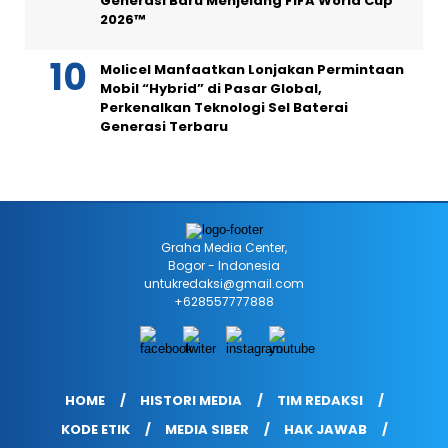
Generasi Baru Menjelang FIFA World Cup
2026™
Molicel Manfaatkan Lonjakan Permintaan
Mobil “Hybrid” di Pasar Global,
Perkenalkan Teknologi Sel Baterai
Generasi Terbaru
Graha Media Center,
Bogor - Indonesia
untukredaksi@gmail.com
+628557777888
HOME
HISTORI MEDIA
TIM REDAKSI
KODE ETIK
MEDIA SIBER
HAK JAWAB