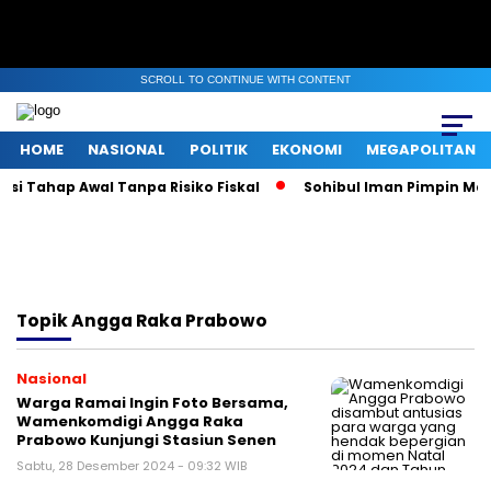
SCROLL TO CONTINUE WITH CONTENT
HOME
NASIONAL
POLITIK
EKONOMI
MEGAPOLITAN
i Tahap Awal Tanpa Risiko Fiskal
Sohibul Iman Pimpin Maje
Topik
Angga Raka Prabowo
Nasional
Warga Ramai Ingin Foto Bersama,
Wamenkomdigi Angga Raka
Prabowo Kunjungi Stasiun Senen
Sabtu, 28 Desember 2024 - 09:32 WIB