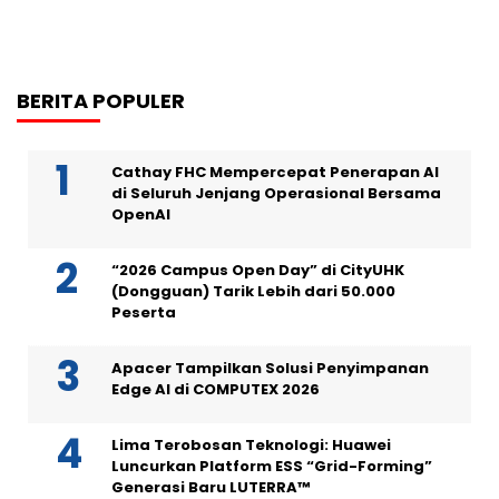
BERITA POPULER
Cathay FHC Mempercepat Penerapan AI
di Seluruh Jenjang Operasional Bersama
OpenAI
“2026 Campus Open Day” di CityUHK
(Dongguan) Tarik Lebih dari 50.000
Peserta
Apacer Tampilkan Solusi Penyimpanan
Edge AI di COMPUTEX 2026
Lima Terobosan Teknologi: Huawei
Luncurkan Platform ESS “Grid-Forming”
Generasi Baru LUTERRA™