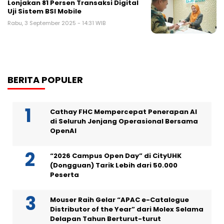
Lonjakan 81 Persen Transaksi Digital
Uji Sistem BSI Mobile
Rabu, 3 September 2025 - 14:31 WIB
BERITA POPULER
Cathay FHC Mempercepat Penerapan AI
di Seluruh Jenjang Operasional Bersama
OpenAI
“2026 Campus Open Day” di CityUHK
(Dongguan) Tarik Lebih dari 50.000
Peserta
Mouser Raih Gelar “APAC e-Catalogue
Distributor of the Year” dari Molex Selama
Delapan Tahun Berturut-turut