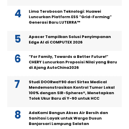
Lima Terobosan Teknologi: Huawei
Luncurkan Platform ESS “Grid-Forming”
Generasi Baru LUTERRA™
Apacer Tampilkan Solusi Penyimpanan
Edge AI di COMPUTEX 2026
“For Family, Towards a Better Future!”
CHERY Luncurkan Proposisi Nilai yang Baru
di Ajang AutoChina2026
Studi DOORwaY90 dari Sirtex Medical
Mendemonstrasikan Kontrol Tumor Lokal
100% dengan SIR-Spheres®, Menetapkan
Tolok Ukur Baru di Y-90 untuk HCC
AdaKami Bangun Akses Air Bersih dan
Sanitasi Layak untuk Warga Dusun
Banjarsari Lampung Selatan