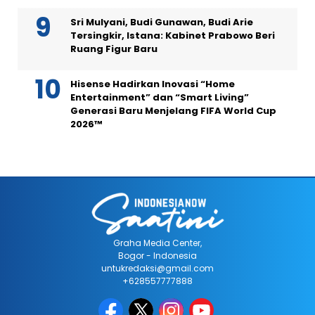
Sri Mulyani, Budi Gunawan, Budi Arie
Tersingkir, Istana: Kabinet Prabowo Beri
Ruang Figur Baru
Hisense Hadirkan Inovasi “Home
Entertainment” dan “Smart Living”
Generasi Baru Menjelang FIFA World Cup
2026™
Graha Media Center,
Bogor - Indonesia
untukredaksi@gmail.com
+628557777888