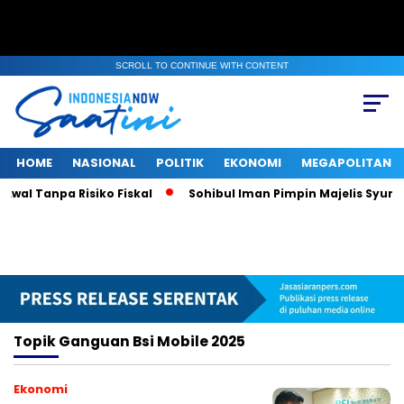
SCROLL TO CONTINUE WITH CONTENT
HOME
NASIONAL
POLITIK
EKONOMI
MEGAPOLITAN
wal Tanpa Risiko Fiskal
Sohibul Iman Pimpin Majelis Syuro 
Topik
Ganguan Bsi Mobile 2025
Ekonomi