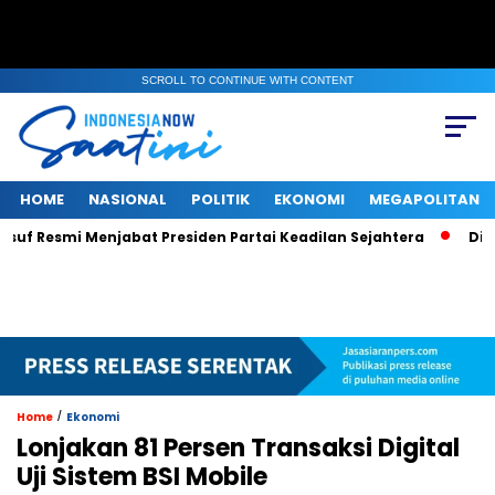
SCROLL TO CONTINUE WITH CONTENT
HOME
NASIONAL
POLITIK
EKONOMI
MEGAPOLITAN
mi Menjabat Presiden Partai Keadilan Sejahtera
Di Tengah P
/
Home
Ekonomi
Lonjakan 81 Persen Transaksi Digital
Uji Sistem BSI Mobile