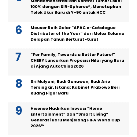
Mendemonstrasikan Kontrol Tumor Lokal
100% dengan SIR-Spheres®, Menetapkan
Tolok Ukur Baru di Y-90 untuk HCC
Mouser Raih Gelar “APAC e-Catalogue
Distributor of the Year” dari Molex Selama
Delapan Tahun Berturut-turut
“For Family, Towards a Better Future!”
CHERY Luncurkan Proposisi Nilai yang Baru
di Ajang AutoChina2026
Sri Mulyani, Budi Gunawan, Budi Arie
Tersingkir, Istana: Kabinet Prabowo Beri
Ruang Figur Baru
Hisense Hadirkan Inovasi “Home
Entertainment” dan “Smart Living”
Generasi Baru Menjelang FIFA World Cup
2026™