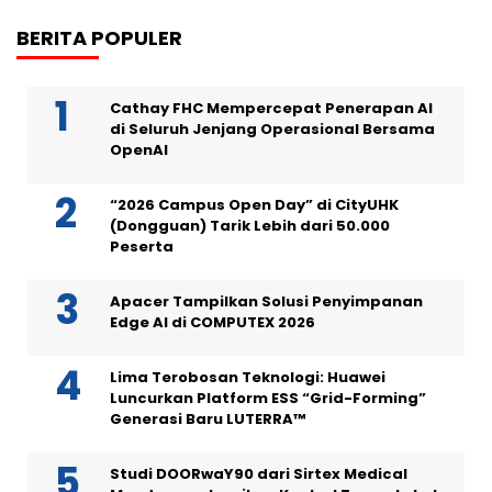
BERITA POPULER
Cathay FHC Mempercepat Penerapan AI
di Seluruh Jenjang Operasional Bersama
OpenAI
“2026 Campus Open Day” di CityUHK
(Dongguan) Tarik Lebih dari 50.000
Peserta
Apacer Tampilkan Solusi Penyimpanan
Edge AI di COMPUTEX 2026
Lima Terobosan Teknologi: Huawei
Luncurkan Platform ESS “Grid-Forming”
Generasi Baru LUTERRA™
Studi DOORwaY90 dari Sirtex Medical