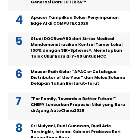
Generasi Baru LUTERRA™
Apacer Tampilkan Solusi Penyimpanan
Edge AI di COMPUTEX 2026
Studi DOORwaY90 dari Sirtex Medical
Mendemonstrasikan Kontrol Tumor Lokal
100% dengan SIR-Spheres®, Menetapkan
Tolok Ukur Baru di Y-90 untuk HCC
Mouser Raih Gelar “APAC e-Catalogue
Distributor of the Year” dari Molex Selama
Delapan Tahun Berturut-turut
“For Family, Towards a Better Future!”
CHERY Luncurkan Proposisi Nilai yang Baru
di Ajang AutoChina2026
Sri Mulyani, Budi Gunawan, Budi Arie
Tersingkir, Istana: Kabinet Prabowo Beri
Ruang Figur Baru