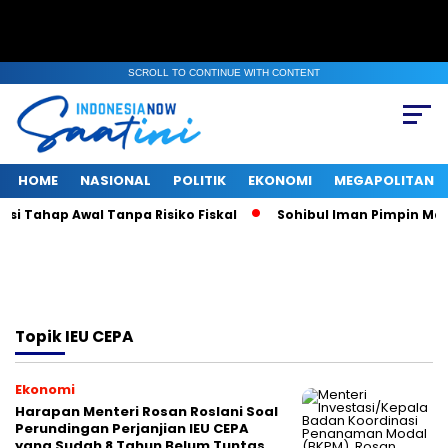
SCROLL TO CONTINUE WITH CONTENT
HOME
NASIONAL
POLITIK
EKONOMI
MEGAPOLITAN
i Tahap Awal Tanpa Risiko Fiskal
Sohibul Iman Pimpin Majel
Topik
IEU CEPA
Ekonomi
Harapan Menteri Rosan Roslani Soal
Perundingan Perjanjian IEU CEPA
yang Sudah 8 Tahun Belum Tuntas