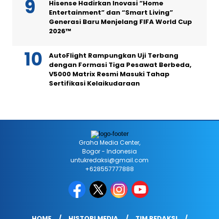
Hisense Hadirkan Inovasi “Home
Entertainment” dan “Smart Living”
Generasi Baru Menjelang FIFA World Cup
2026™
AutoFlight Rampungkan Uji Terbang
dengan Formasi Tiga Pesawat Berbeda,
V5000 Matrix Resmi Masuki Tahap
Sertifikasi Kelaikudaraan
Graha Media Center,
Bogor - Indonesia
untukredaksi@gmail.com
+628557777888
HOME
HISTORI MEDIA
TIM REDAKSI