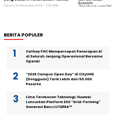
Selasa, 10 Desember 2024 - 11:08 WIB
BERITA POPULER
Cathay FHC Mempercepat Penerapan AI
di Seluruh Jenjang Operasional Bersama
OpenAI
“2026 Campus Open Day” di CityUHK
(Dongguan) Tarik Lebih dari 50.000
Peserta
Lima Terobosan Teknologi: Huawei
Luncurkan Platform ESS “Grid-Forming”
Generasi Baru LUTERRA™