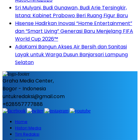
Sri Mulyani, Budi Gunawan, Budi Arie Tersingkir,
Istana: Kabinet Prabowo Beri Ruang Figur Baru
Hisense Hadirkan Inovasi “Home Entertainment”
dan “Smart Living” Generasi Baru Menjelang FIFA
World Cup 2026™
AdaKami Bangun Akses Air Bersih dan Sanitasi
Layak untuk Warga Dusun Banjarsari Lampung
Selatan
Graha Media Center,
Bogor - Indonesia
untukredaksi@gmail.com
+628557777888
Home
Histori Media
Tim Redaksi