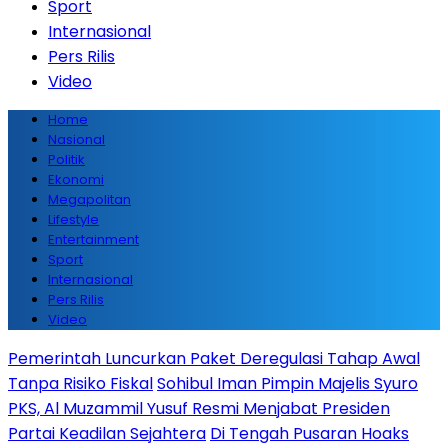
Sport
Internasional
Pers Rilis
Video
Home
Nasional
Politik
Ekonomi
Megapolitan
Lifestyle
Entertainment
Sport
Internasional
Pers Rilis
Video
Pemerintah Luncurkan Paket Deregulasi Tahap Awal
Tanpa Risiko Fiskal
Sohibul Iman Pimpin Majelis Syuro
PKS, Al Muzammil Yusuf Resmi Menjabat Presiden
Partai Keadilan Sejahtera
Di Tengah Pusaran Hoaks