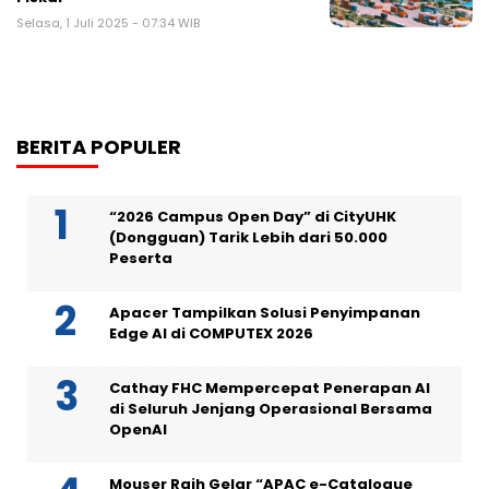
Selasa, 1 Juli 2025 - 07:34 WIB
BERITA POPULER
“2026 Campus Open Day” di CityUHK
(Dongguan) Tarik Lebih dari 50.000
Peserta
Apacer Tampilkan Solusi Penyimpanan
Edge AI di COMPUTEX 2026
Cathay FHC Mempercepat Penerapan AI
di Seluruh Jenjang Operasional Bersama
OpenAI
Mouser Raih Gelar “APAC e-Catalogue