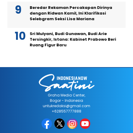
Beredar Rekaman Percakapan Dirinya
dengan Ridwan Kamil, Ini Klarifikasi
Selebgram Seksi Lisa Mariana
Sri Mulyani, Budi Gunawan, Budi Arie
Tersingkir, Istana: Kabinet Prabowo Beri
Ruang Figur Baru
Graha Media Center,
Bogor - Indonesia
untukredaksi@gmail.com
+628557777888