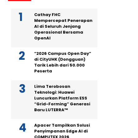
Cathay FHC
Mempercepat Penerapan
AI di Seluruh Jenjang
Operasional Bersama
OpenAI
“2026 Campus Open Day”
di CityUHK (Dongguan)
Tarik Lebih dari 50.000
Peserta
Lima Terobosan
Teknologi: Huawei
Luncurkan Platform ESS
“Grid-Forming” Generasi
Baru LUTERRA™
Apacer Tampilkan Solusi
Penyimpanan Edge AI di
COMPUTEX 2026