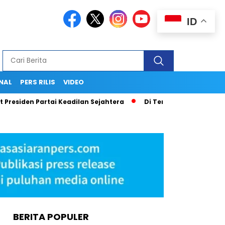
ID
NAL
PERS RILIS
VIDEO
siden Partai Keadilan Sejahtera
Di Tengah Pusaran Hoaks d
BERITA POPULER