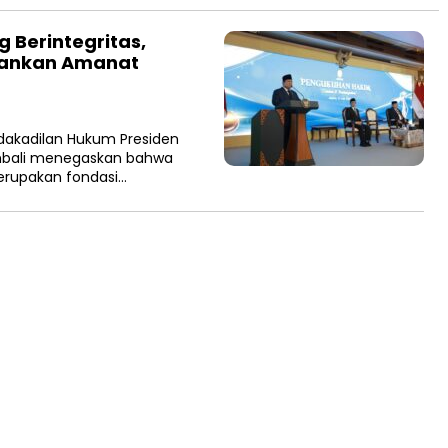
 Berintegritas,
lankan Amanat
idakadilan Hukum Presiden
embali menegaskan bahwa
erupakan fondasi…