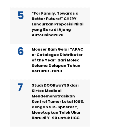
“For Family, Towards a
Better Future!” CHERY
Luncurkan Proposisi Nilai
yang Baru di Ajang
AutoChina2026
Mouser Raih Gelar “APAC
e-Catalogue Distributor
of the Year” dari Molex
Selama Delapan Tahun
Berturut-turut
Studi DOORwaY90 dari
Sirtex Medical
Mendemonstrasikan
Kontrol Tumor Lokal 100%
dengan SIR-Spheres®,
Menetapkan Tolok Ukur
Baru di Y-90 untuk HCC