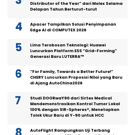
Distributor of the Year” dari Molex Selama
Delapan Tahun Berturut-turut
Apacer Tampilkan Solusi Penyimpanan
Edge AI di COMPUTEX 2026
Lima Terobosan Teknologi: Huawei
Luncurkan Platform ESS “Grid-Forming”
Generasi Baru LUTERRA™
“For Family, Towards a Better Future!”
CHERY Luncurkan Proposisi Nilai yang Baru
di Ajang AutoChina2026
Studi DOORwaY90 dari Sirtex Medical
Mendemonstrasikan Kontrol Tumor Lokal
100% dengan SIR-Spheres®, Menetapkan
Tolok Ukur Baru di Y-90 untuk HCC
AutoFlight Rampungkan Uji Terbang