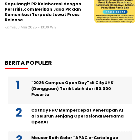
Sapulangit PR Kolaborasi dengan
Persrilis.com Berikan Jasa PR dan
Komunikasi Terpadu Lewat Press
Release
Kamis, 8 Mei 2025 - 13:39 WIB
BERITA POPULER
“2026 Campus Open Day” di CityUHK
(Dongguan) Tarik Lebih dari 50.000
Peserta
Cathay FHC Mempercepat Penerapan AI
di Seluruh Jenjang Operasional Bersama
OpenAI
Mouser Raih Gelar “APAC e-Catalogue