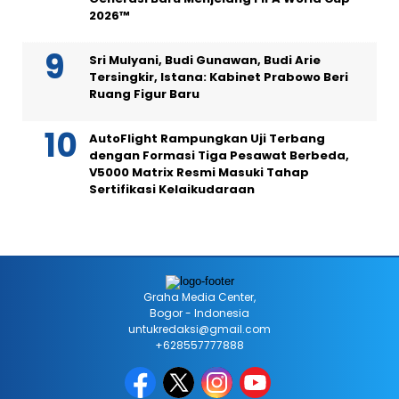
2026™
Sri Mulyani, Budi Gunawan, Budi Arie
Tersingkir, Istana: Kabinet Prabowo Beri
Ruang Figur Baru
AutoFlight Rampungkan Uji Terbang
dengan Formasi Tiga Pesawat Berbeda,
V5000 Matrix Resmi Masuki Tahap
Sertifikasi Kelaikudaraan
Graha Media Center,
Bogor - Indonesia
untukredaksi@gmail.com
+628557777888