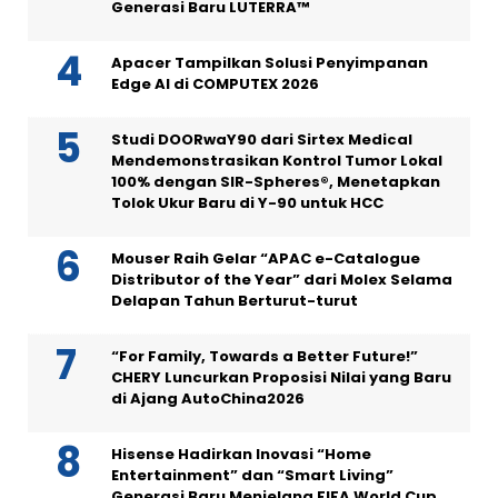
Generasi Baru LUTERRA™
Apacer Tampilkan Solusi Penyimpanan
Edge AI di COMPUTEX 2026
Studi DOORwaY90 dari Sirtex Medical
Mendemonstrasikan Kontrol Tumor Lokal
100% dengan SIR-Spheres®, Menetapkan
Tolok Ukur Baru di Y-90 untuk HCC
Mouser Raih Gelar “APAC e-Catalogue
Distributor of the Year” dari Molex Selama
Delapan Tahun Berturut-turut
“For Family, Towards a Better Future!”
CHERY Luncurkan Proposisi Nilai yang Baru
di Ajang AutoChina2026
Hisense Hadirkan Inovasi “Home
Entertainment” dan “Smart Living”
Generasi Baru Menjelang FIFA World Cup