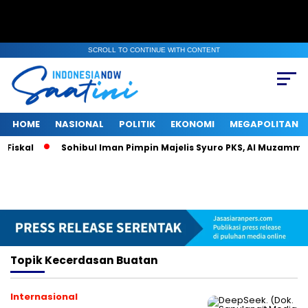
SCROLL TO CONTINUE WITH CONTENT
HOME
NASIONAL
POLITIK
EKONOMI
MEGAPOLITAN
Fiskal
Sohibul Iman Pimpin Majelis Syuro PKS, Al Muzammil 
Topik
Kecerdasan Buatan
Internasional