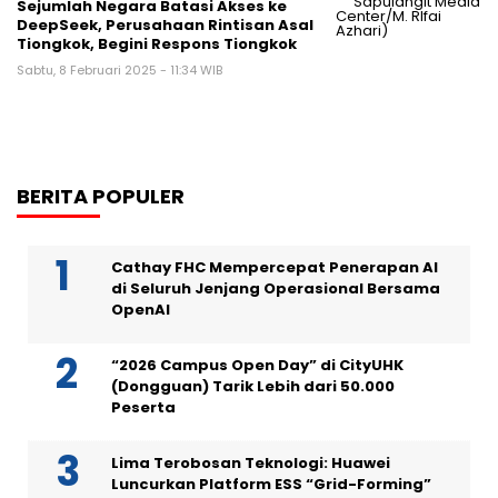
Sejumlah Negara Batasi Akses ke
DeepSeek, Perusahaan Rintisan Asal
Tiongkok, Begini Respons Tiongkok
Sabtu, 8 Februari 2025 - 11:34 WIB
BERITA POPULER
Cathay FHC Mempercepat Penerapan AI
di Seluruh Jenjang Operasional Bersama
OpenAI
“2026 Campus Open Day” di CityUHK
(Dongguan) Tarik Lebih dari 50.000
Peserta
Lima Terobosan Teknologi: Huawei
Luncurkan Platform ESS “Grid-Forming”