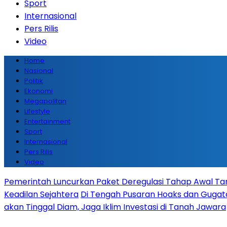
Sport
Internasional
Pers Rilis
Video
Home
Nasional
Politik
Ekonomi
Megapolitan
Lifestyle
Entertainment
Sport
Internasional
Pers Rilis
Video
Pemerintah Luncurkan Paket Deregulasi Tahap Awal Tanp
Keadilan Sejahtera
Di Tengah Pusaran Hoaks dan Gugata
akan Tinggal Diam, Jaga Iklim Investasi di Tanah Jawara