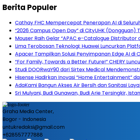
Berita Populer
Cathay FHC Mempercepat Penerapan AI di Seluru
“2026 Campus Open Day” di CityUHK (Dongguan) Tar
Mouser Raih Gelar “APAC e-Catalogue Distributor 
Lima Terobosan Teknologi: Huawei Luncurkan Plat
Apacer Tampilkan Solusi Penyimpanan Edge AI di
“For Family, Towards a Better Future!” CHERY Luncu
Studi DOORwaY90 dari Sirtex Medical Mendemonstr
Hisense Hadirkan Inovasi “Home Entertainment” da
AdaKami Bangun Akses Air Bersih dan Sanitasi Lay
Sri Mulyani, Budi Gunawan, Budi Arie Tersingkir, Ist
Graha Media Center,
Bogor - Indonesia
untukredaksi@gmail.com
+628557777888