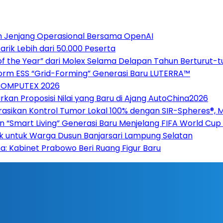
h Jenjang Operasional Bersama OpenAI
ik Lebih dari 50.000 Peserta
of the Year” dari Molex Selama Delapan Tahun Berturut-t
form ESS “Grid-Forming” Generasi Baru LUTERRA™
 COMPUTEX 2026
rkan Proposisi Nilai yang Baru di Ajang AutoChina2026
asikan Kontrol Tumor Lokal 100% dengan SIR-Spheres®, 
n “Smart Living” Generasi Baru Menjelang FIFA World Cu
ak untuk Warga Dusun Banjarsari Lampung Selatan
ana: Kabinet Prabowo Beri Ruang Figur Baru