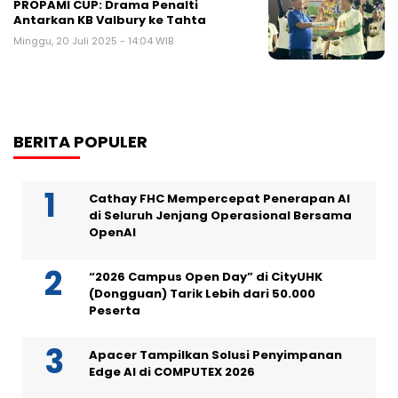
PROPAMI CUP: Drama Penalti
Antarkan KB Valbury ke Tahta
Minggu, 20 Juli 2025 - 14:04 WIB
BERITA POPULER
Cathay FHC Mempercepat Penerapan AI
di Seluruh Jenjang Operasional Bersama
OpenAI
“2026 Campus Open Day” di CityUHK
(Dongguan) Tarik Lebih dari 50.000
Peserta
Apacer Tampilkan Solusi Penyimpanan
Edge AI di COMPUTEX 2026