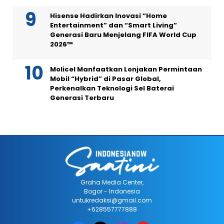
Hisense Hadirkan Inovasi “Home
Entertainment” dan “Smart Living”
Generasi Baru Menjelang FIFA World Cup
2026™
Molicel Manfaatkan Lonjakan Permintaan
Mobil “Hybrid” di Pasar Global,
Perkenalkan Teknologi Sel Baterai
Generasi Terbaru
Graha Media Center,
Bogor - Indonesia
untukredaksi@gmail.com
+628557777888