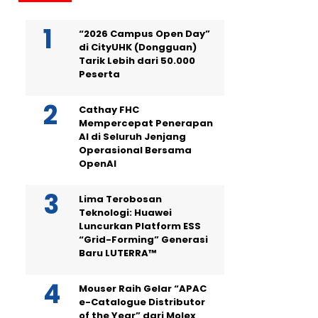
“2026 Campus Open Day”
di CityUHK (Dongguan)
Tarik Lebih dari 50.000
Peserta
Cathay FHC
Mempercepat Penerapan
AI di Seluruh Jenjang
Operasional Bersama
OpenAI
Lima Terobosan
Teknologi: Huawei
Luncurkan Platform ESS
“Grid-Forming” Generasi
Baru LUTERRA™
Mouser Raih Gelar “APAC
e-Catalogue Distributor
of the Year” dari Molex