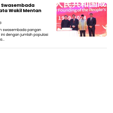
an Swasembada
Kata Wakil Mentan
B
kan swasembada pangan
 ini dengan jumlah populasi
ya…