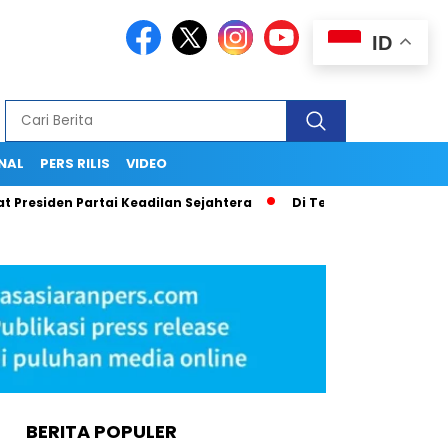
ID
NAL
PERS RILIS
VIDEO
esiden Partai Keadilan Sejahtera
Di Tengah Pusaran Hoaks d
BERITA POPULER