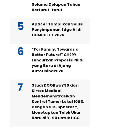
Selama Delapan Tahun
Berturut-turut
Apacer Tampilkan Solusi
Penyimpanan Edge AI di
COMPUTEX 2026
“For Family, Towards a
Better Future!” CHERY
Luncurkan Proposisi Nilai
yang Baru di Ajang
AutoChina2026
Studi DOORwaY90 dari
Sirtex Medical
Mendemonstrasikan
Kontrol Tumor Lokal 100%
dengan SIR-Spheres®,
Menetapkan Tolok Ukur
Baru di Y-90 untuk HCC