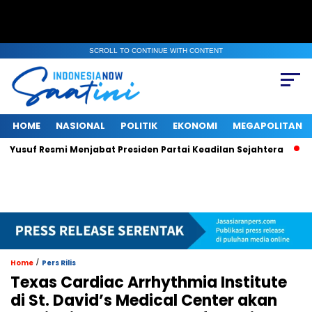
SCROLL TO CONTINUE WITH CONTENT
HOME
NASIONAL
POLITIK
EKONOMI
MEGAPOLITAN
f Resmi Menjabat Presiden Partai Keadilan Sejahtera
Di Ten
/
Home
Pers Rilis
Texas Cardiac Arrhythmia Institute
di St. David’s Medical Center akan