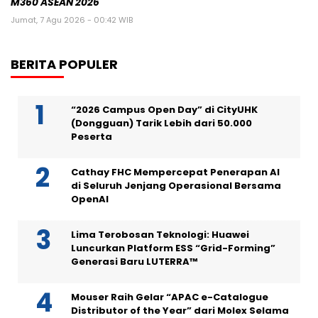
M360 ASEAN 2026
Jumat, 7 Agu 2026 - 00:42 WIB
BERITA POPULER
“2026 Campus Open Day” di CityUHK
(Dongguan) Tarik Lebih dari 50.000
Peserta
Cathay FHC Mempercepat Penerapan AI
di Seluruh Jenjang Operasional Bersama
OpenAI
Lima Terobosan Teknologi: Huawei
Luncurkan Platform ESS “Grid-Forming”
Generasi Baru LUTERRA™
Mouser Raih Gelar “APAC e-Catalogue
Distributor of the Year” dari Molex Selama