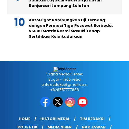
Sanitasi Layak untuk Warga Dusun
Banjarsari Lampung Selatan
AutoFlight Rampungkan Uji Terbang
dengan Formasi Tiga Pesawat Berbeda,
V5000 Matrix Resmi Masuki Tahap
Sertifikasi Kelaikudaraan
Graha Media Center,
Bogor - Indonesia
untukredaksi@gmail.com
+628557777888
HOME
HISTORI MEDIA
TIM REDAKSI
KODE ETIK
MEDIA SIBER
HAK JAWAB