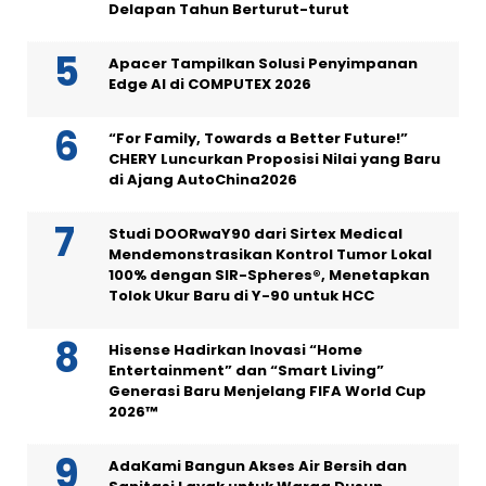
Delapan Tahun Berturut-turut
Apacer Tampilkan Solusi Penyimpanan
Edge AI di COMPUTEX 2026
“For Family, Towards a Better Future!”
CHERY Luncurkan Proposisi Nilai yang Baru
di Ajang AutoChina2026
Studi DOORwaY90 dari Sirtex Medical
Mendemonstrasikan Kontrol Tumor Lokal
100% dengan SIR-Spheres®, Menetapkan
Tolok Ukur Baru di Y-90 untuk HCC
Hisense Hadirkan Inovasi “Home
Entertainment” dan “Smart Living”
Generasi Baru Menjelang FIFA World Cup
2026™
AdaKami Bangun Akses Air Bersih dan