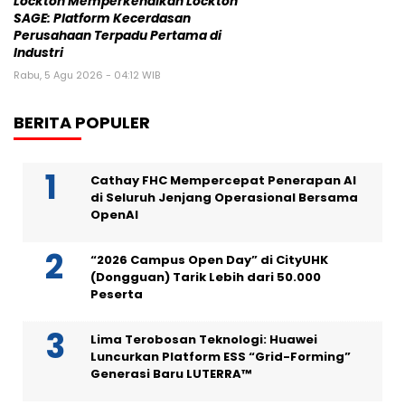
Lockton Memperkenalkan Lockton
SAGE: Platform Kecerdasan
Perusahaan Terpadu Pertama di
Industri
Rabu, 5 Agu 2026 - 04:12 WIB
BERITA POPULER
Cathay FHC Mempercepat Penerapan AI
di Seluruh Jenjang Operasional Bersama
OpenAI
“2026 Campus Open Day” di CityUHK
(Dongguan) Tarik Lebih dari 50.000
Peserta
Lima Terobosan Teknologi: Huawei
Luncurkan Platform ESS “Grid-Forming”
Generasi Baru LUTERRA™