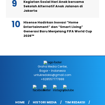
Kegiatan Sosial Hari Anak bersama
Sekolah Alternatif Anak Jalanan di
Jakarta
Hisense Hadirkan Inovasi “Home
Entertainment” dan “Smart Living”
Generasi Baru Menjelang FIFA World Cup
2026™
Graha Media Center,
Bogor - Indonesia
untukredaksi@gmail.com
+628557777888
HOME
HISTORI MEDIA
TIM REDAKSI