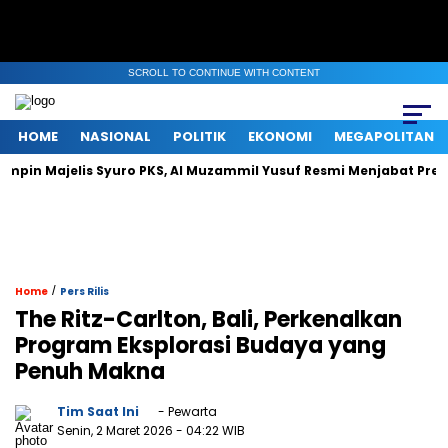
SCROLL TO CONTINUE WITH CONTENT
HOME
NASIONAL
POLITIK
EKONOMI
MEGAPOLITAN
lis Syuro PKS, Al Muzammil Yusuf Resmi Menjabat Presiden Partai
/
Home
Pers Rilis
The Ritz-Carlton, Bali, Perkenalkan
Program Eksplorasi Budaya yang
Penuh Makna
Tim Saat Ini
- Pewarta
Senin, 2 Maret 2026
- 04:22 WIB