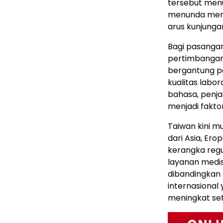
tersebut menu
menunda memi
arus kunjungan
Bagi pasanga
pertimbangan 
bergantung pa
kualitas labor
bahasa, penja
menjadi fakto
Taiwan kini mu
dari Asia, Ero
kerangka regu
layanan medis 
dibandingkan s
internasional 
meningkat set