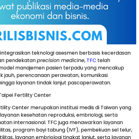
ntegrasikan teknologi asesmen berbasis kecerdasan
dan pendekatan
precision medicine
,
TFC
telah
odel manajemen pasien terpadu yang mencakup
rak jauh, perencanaan perawatan, komunikasi
hingga layanan tindak lanjut pascaperawatan.
ipei Fertility Center
tility Center merupakan institusi medis di Taiwan yang
ayanan kesehatan reproduksi, embriologi, serta
atan internasional. TFC juga menawarkan layanan
tilitas, program bayi tabung (IVF), pembekuan sel telur,
tilitas, layanan embriologi tingkat lanjut, serta layanan