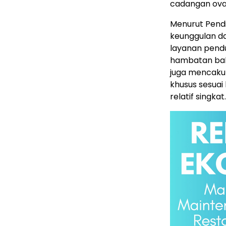
cadangan ova
Menurut Pendi
keunggulan d
layanan pend
hambatan bah
juga mencaku
khusus sesuai
relatif singkat.