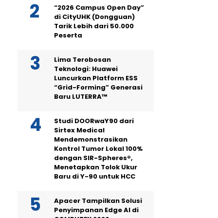
“2026 Campus Open Day”
di CityUHK (Dongguan)
Tarik Lebih dari 50.000
Peserta
Lima Terobosan
Teknologi: Huawei
Luncurkan Platform ESS
“Grid-Forming” Generasi
Baru LUTERRA™
Studi DOORwaY90 dari
Sirtex Medical
Mendemonstrasikan
Kontrol Tumor Lokal 100%
dengan SIR-Spheres®,
Menetapkan Tolok Ukur
Baru di Y-90 untuk HCC
Apacer Tampilkan Solusi
Penyimpanan Edge AI di