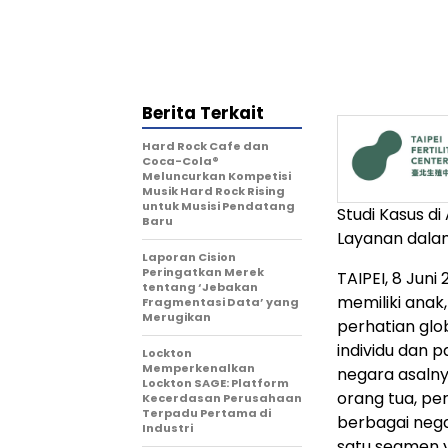
Berita Terkait
Hard Rock Cafe dan
Coca-Cola®
Meluncurkan Kompetisi
Musik Hard Rock Rising
untuk Musisi Pendatang
Studi Kasus di
Baru
Layanan dalam
Laporan Cision
Peringatkan Merek
TAIPEI, 8 Jun
tentang ‘Jebakan
memiliki anak,
Fragmentasi Data’ yang
Merugikan
perhatian glo
individu dan 
Lockton
Memperkenalkan
negara asalny
Lockton SAGE: Platform
orang tua, pe
Kecerdasan Perusahaan
Terpadu Pertama di
berbagai negar
Industri
satu segmen y