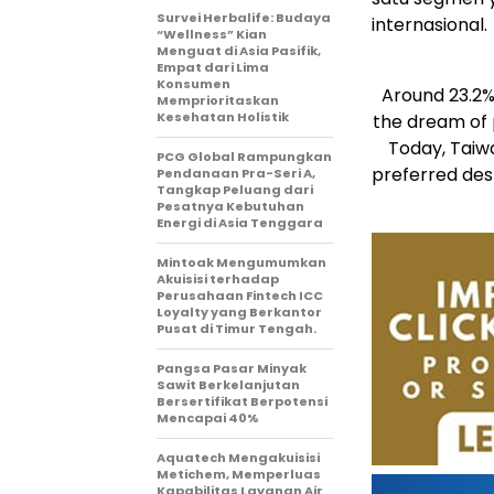
Survei Herbalife: Budaya
internasional.
“Wellness” Kian
Menguat di Asia Pasifik,
Empat dari Lima
Konsumen
Around 23.2% 
Memprioritaskan
Kesehatan Holistik
the dream of p
Today, Taiw
PCG Global Rampungkan
preferred dest
Pendanaan Pra-Seri A,
Tangkap Peluang dari
Pesatnya Kebutuhan
Energi di Asia Tenggara
Mintoak Mengumumkan
Akuisisi terhadap
Perusahaan Fintech ICC
Loyalty yang Berkantor
Pusat di Timur Tengah.
Pangsa Pasar Minyak
Sawit Berkelanjutan
Bersertifikat Berpotensi
Mencapai 40%
Aquatech Mengakuisisi
Metichem, Memperluas
Kapabilitas Layanan Air