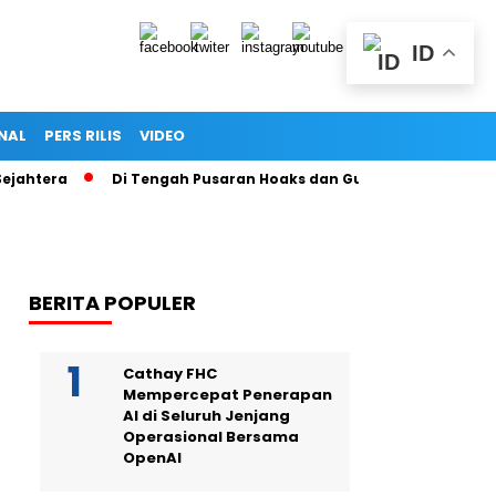
ID
NAL
PERS RILIS
VIDEO
ra
Di Tengah Pusaran Hoaks dan Gugatan Hukum, Secarik Ija
BERITA POPULER
Cathay FHC
Mempercepat Penerapan
AI di Seluruh Jenjang
Operasional Bersama
OpenAI