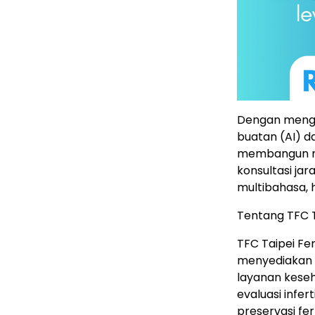
Dengan mengi
buatan (AI) 
membangun m
konsultasi ja
multibahasa, 
Tentang TFC Ta
TFC Taipei Fer
menyediakan l
layanan keseh
evaluasi infer
preservasi fer