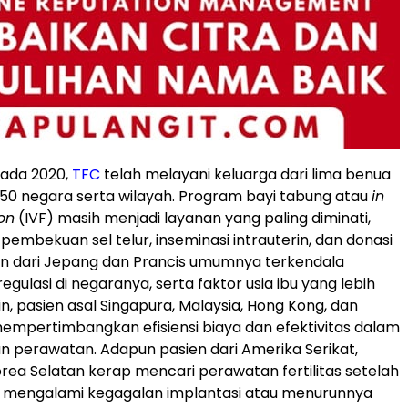
pada 2020,
TFC
telah melayani keluarga dari lima benua
i 50 negara serta wilayah. Program bayi tabung atau
in
ion
(IVF) masih menjadi layanan yang paling diminati,
 pembekuan sel telur, inseminasi intrauterin, dan donasi
sien dari Jepang dan Prancis umumnya terkendala
ulasi di negaranya, serta faktor usia ibu yang lebih
 lain, pasien asal Singapura, Malaysia, Hong Kong, dan
empertimbangkan efisiensi biaya dan efektivitas dalam
 perawatan. Adapun pasien dari Amerika Serikat,
Korea Selatan kerap mencari perawatan fertilitas setelah
i mengalami kegagalan implantasi atau menurunnya