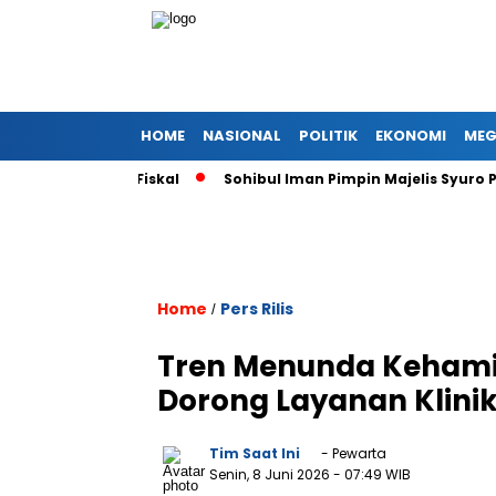
HOME
NASIONAL
POLITIK
EKONOMI
MEG
a Risiko Fiskal
Sohibul Iman Pimpin Majelis Syuro PKS, Al 
Home
Pers Rilis
/
Tren Menunda Kehamila
Dorong Layanan Klinik 
Tim Saat Ini
- Pewarta
Senin, 8 Juni 2026
- 07:49 WIB