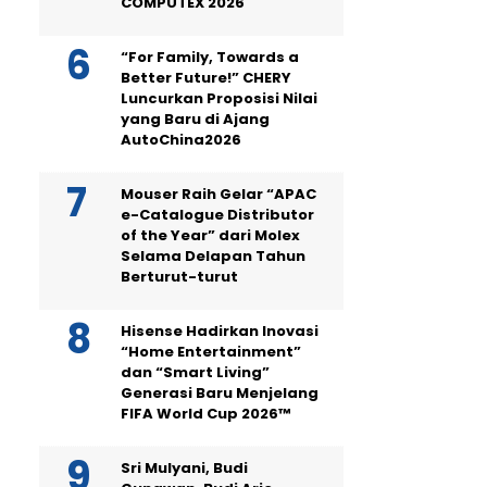
COMPUTEX 2026
“For Family, Towards a
Better Future!” CHERY
Luncurkan Proposisi Nilai
yang Baru di Ajang
AutoChina2026
Mouser Raih Gelar “APAC
e-Catalogue Distributor
of the Year” dari Molex
Selama Delapan Tahun
Berturut-turut
Hisense Hadirkan Inovasi
“Home Entertainment”
dan “Smart Living”
Generasi Baru Menjelang
FIFA World Cup 2026™
Sri Mulyani, Budi