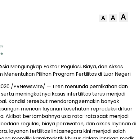
A
A
A
 Asia Mengungkap Faktor Regulasi, Biaya, dan Akses
 Menentukan Pilihan Program Fertilitas di Luar Negeri
i 2026 /PRNewswire/ — Tren menunda pernikahan dan
 serta meningkatnya kasus infertilitas terus menjadi
bal. Kondisi tersebut mendorong semakin banyak
pasangan mencari layanan kesehatan reproduksi di luar
a. Akibat bertambahnya usia rata-rata saat menjadi
rbedaan regulasi, biaya perawatan, dan akses layanan di
a, layanan fertilitas lintasnegara kini menjadi salah
ang memiliki karakteristik khusus dalam lanskap medis