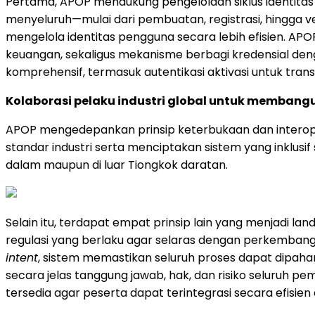
Pertama, APOP mendukung pengelolaan siklus identitas a
menyeluruh—mulai dari pembuatan, registrasi, hingga
mengelola identitas pengguna secara lebih efisien. A
keuangan, sekaligus mekanisme berbagi kredensial de
komprehensif, termasuk autentikasi aktivasi untuk tran
Kolaborasi pelaku industri global untuk memban
APOP mengedepankan prinsip keterbukaan dan interop
standar industri serta menciptakan sistem yang inklusif
dalam maupun di luar Tiongkok daratan.
Selain itu, terdapat empat prinsip lain yang menjadi 
regulasi yang berlaku agar selaras dengan perkembangan
intent
, sistem memastikan seluruh proses dapat dipaha
secara jelas tanggung jawab, hak, dan risiko seluruh p
tersedia agar peserta dapat terintegrasi secara efisie