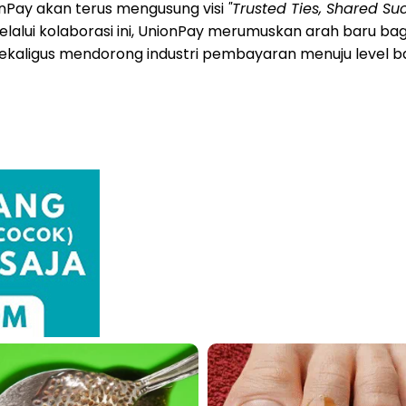
onPay akan terus mengusung visi
"Trusted Ties, Shared Su
elalui kolaborasi ini, UnionPay merumuskan arah baru b
l, sekaligus mendorong industri pembayaran menuju level b