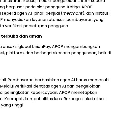
enonaktifan. Kedua, melalui pengelolaan
intent
secara
g berpusat pada niat pengguna. Ketiga, APOP
seperti agen AI, pihak penjual (
merchant
), dan institusi
OP menyediakan layanan otorisasi pembayaran yang
a verifikasi persetujuan pengguna.
g terbuka dan aman
 transaksi global UnionPay, APOP mengembangkan
usi, platform, dan berbagai skenario penggunaan, baik di
endali. Pembayaran berbasiskan agen AI harus memenuhi
lalui verifikasi identitas agen AI dan pengelolaan
etiga, peningkatan kepercayaan. APOP menetapkan
 Keempat, kompatibilitas luas. Berbagai solusi akses
yang tinggi.