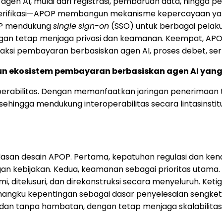
gen AI, mulai dari registrasi, pembaruan data, hingga p
 verifikasi—APOP membangun mekanisme kepercayaan yan
POP mendukung
single
sign-on
(SSO) untuk berbagai pelaku 
ngan tetap menjaga privasi dan keamanan. Keempat, AP
saksi pembayaran berbasiskan agen AI, proses debet, sert
gun ekosistem pembayaran berbasiskan agen AI yan
erabilitas. Dengan memanfaatkan jaringan penerimaan
 sehingga mendukung interoperabilitas secara lintasinstit
landasan desain APOP. Pertama, kepatuhan regulasi dan k
 kebijakan. Kedua, keamanan sebagai prioritas utama. Me
mi, ditelusuri, dan direkonstruksi secara menyeluruh. K
emangku kepentingan sebagai dasar penyelesaian sengketa.
n dan tanpa hambatan, dengan tetap menjaga skalabilitas 