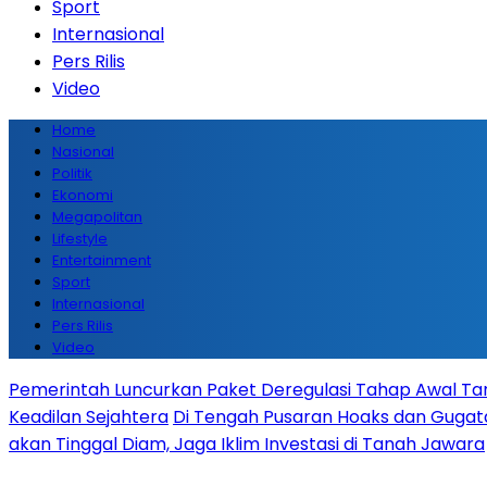
Sport
Internasional
Pers Rilis
Video
Home
Nasional
Politik
Ekonomi
Megapolitan
Lifestyle
Entertainment
Sport
Internasional
Pers Rilis
Video
Pemerintah Luncurkan Paket Deregulasi Tahap Awal Tanp
Keadilan Sejahtera
Di Tengah Pusaran Hoaks dan Gugata
akan Tinggal Diam, Jaga Iklim Investasi di Tanah Jawara