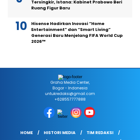
Tersingkir, Istana: Kabinet Prabowo Beri
Ruang Figur Baru
Hisense Hadirkan Inovasi “Home
Entertainment” dan “Smart Living”
Generasi Baru Menjelang FIFA World Cup
2026™
Graha Media Center,
Bogor - Indonesia
untukredaksi@gmail.com
+628557777888
HOME
HISTORI MEDIA
TIM REDAKSI