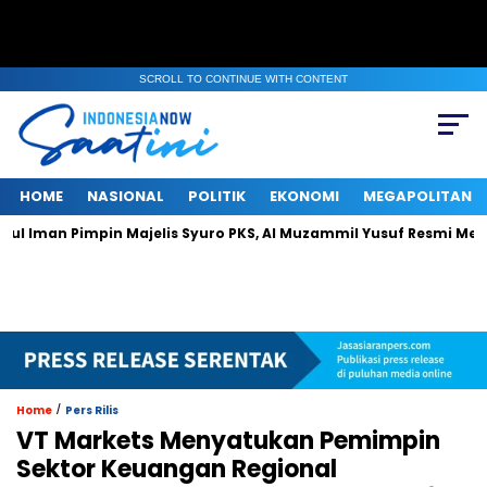
SCROLL TO CONTINUE WITH CONTENT
HOME
NASIONAL
POLITIK
EKONOMI
MEGAPOLITAN
n Pimpin Majelis Syuro PKS, Al Muzammil Yusuf Resmi Menjabat Pr
/
Home
Pers Rilis
VT Markets Menyatukan Pemimpin
Sektor Keuangan Regional