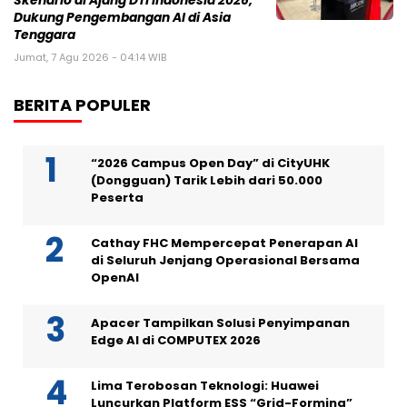
Skenario di Ajang DTI Indonesia 2026,
Dukung Pengembangan AI di Asia
Tenggara
Jumat, 7 Agu 2026 - 04:14 WIB
BERITA POPULER
“2026 Campus Open Day” di CityUHK
(Dongguan) Tarik Lebih dari 50.000
Peserta
Cathay FHC Mempercepat Penerapan AI
di Seluruh Jenjang Operasional Bersama
OpenAI
Apacer Tampilkan Solusi Penyimpanan
Edge AI di COMPUTEX 2026
Lima Terobosan Teknologi: Huawei
Luncurkan Platform ESS “Grid-Forming”