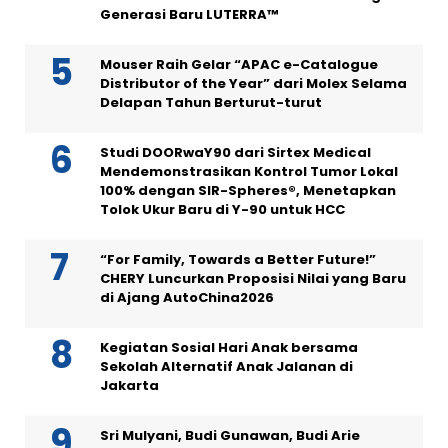
Generasi Baru LUTERRA™
Mouser Raih Gelar “APAC e-Catalogue
Distributor of the Year” dari Molex Selama
Delapan Tahun Berturut-turut
Studi DOORwaY90 dari Sirtex Medical
Mendemonstrasikan Kontrol Tumor Lokal
100% dengan SIR-Spheres®, Menetapkan
Tolok Ukur Baru di Y-90 untuk HCC
“For Family, Towards a Better Future!”
CHERY Luncurkan Proposisi Nilai yang Baru
di Ajang AutoChina2026
Kegiatan Sosial Hari Anak bersama
Sekolah Alternatif Anak Jalanan di
Jakarta
Sri Mulyani, Budi Gunawan, Budi Arie