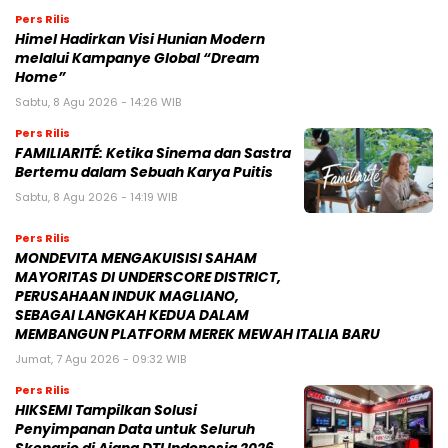
Pers Rilis
Himel Hadirkan Visi Hunian Modern
melalui Kampanye Global “Dream
Home”
Sabtu, 8 Agu 2026 - 14:26 WIB
Pers Rilis
FAMILIARITÉ: Ketika Sinema dan Sastra
Bertemu dalam Sebuah Karya Puitis
Sabtu, 8 Agu 2026 - 14:19 WIB
Pers Rilis
MONDEVITA MENGAKUISISI SAHAM
MAYORITAS DI UNDERSCORE DISTRICT,
PERUSAHAAN INDUK MAGLIANO,
SEBAGAI LANGKAH KEDUA DALAM
MEMBANGUN PLATFORM MEREK MEWAH ITALIA BARU
Jumat, 7 Agu 2026 - 09:32 WIB
Pers Rilis
HIKSEMI Tampilkan Solusi
Penyimpanan Data untuk Seluruh