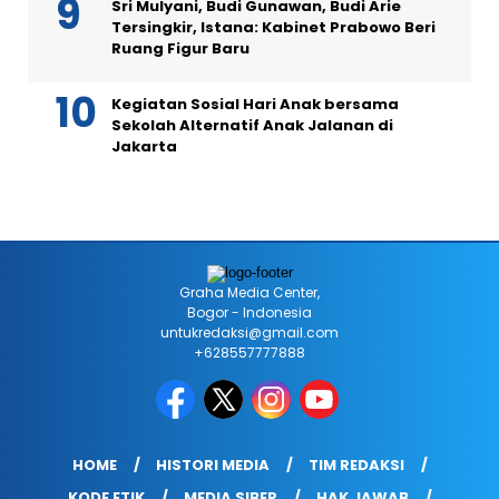
Sri Mulyani, Budi Gunawan, Budi Arie
Tersingkir, Istana: Kabinet Prabowo Beri
Ruang Figur Baru
Kegiatan Sosial Hari Anak bersama
Sekolah Alternatif Anak Jalanan di
Jakarta
Graha Media Center,
Bogor - Indonesia
untukredaksi@gmail.com
+628557777888
HOME
HISTORI MEDIA
TIM REDAKSI
KODE ETIK
MEDIA SIBER
HAK JAWAB