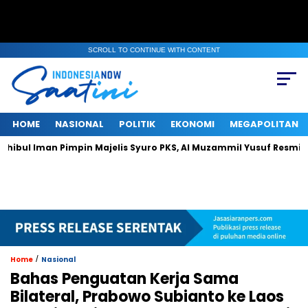
SCROLL TO CONTINUE WITH CONTENT
HOME
NASIONAL
POLITIK
EKONOMI
MEGAPOLITAN
man Pimpin Majelis Syuro PKS, Al Muzammil Yusuf Resmi Menjabat 
/
Home
Nasional
Bahas Penguatan Kerja Sama
Bilateral, Prabowo Subianto ke Laos