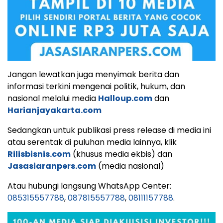
Jangan lewatkan juga menyimak berita dan
informasi terkini mengenai politik, hukum, dan
nasional melalui media
Halloup.com
dan
Harianjayakarta.com
Sedangkan untuk publikasi press release di media ini
atau serentak di puluhan media lainnya, klik
Rilisbisnis.com
(khusus media ekbis) dan
Jasasiaranpers.com
(media nasional)
Atau hubungi langsung WhatsApp Center:
085315557788
,
087815557788
,
08111157788
.