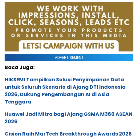
ADVERTISEMENT
Baca Juga:
HIKSEMI Tampilkan Solusi Penyimpanan Data
untuk Seluruh Skenario di Ajang DTI Indonesia
2026, Dukung Pengembangan AI di Asia
Tenggara
Huawei Jadi Mitra bagi Ajang GSMA M360 ASEAN
2026
Cision Raih MarTech Breakthrough Awards 2026