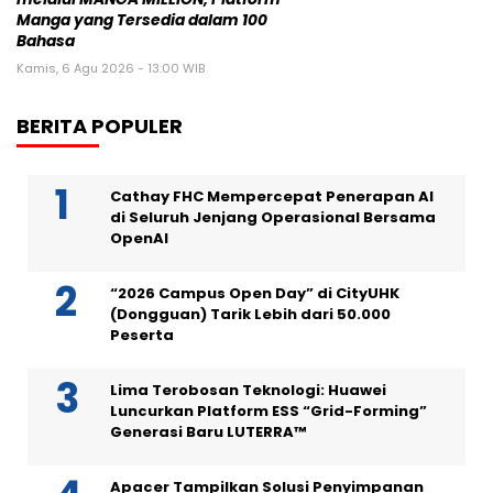
Manga yang Tersedia dalam 100
Bahasa
Kamis, 6 Agu 2026 - 13:00 WIB
BERITA POPULER
Cathay FHC Mempercepat Penerapan AI
di Seluruh Jenjang Operasional Bersama
OpenAI
“2026 Campus Open Day” di CityUHK
(Dongguan) Tarik Lebih dari 50.000
Peserta
Lima Terobosan Teknologi: Huawei
Luncurkan Platform ESS “Grid-Forming”
Generasi Baru LUTERRA™
Apacer Tampilkan Solusi Penyimpanan