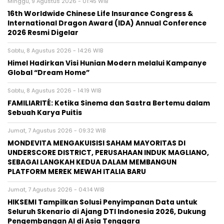
Minggu, 9 Agustus 2026 - 01:45 WIB
16th Worldwide Chinese Life Insurance Congress &
International Dragon Award (IDA) Annual Conference
2026 Resmi Digelar
Sabtu, 8 Agustus 2026 - 14:26 WIB
Himel Hadirkan Visi Hunian Modern melalui Kampanye
Global “Dream Home”
Sabtu, 8 Agustus 2026 - 14:19 WIB
FAMILIARITÉ: Ketika Sinema dan Sastra Bertemu dalam
Sebuah Karya Puitis
Jumat, 7 Agustus 2026 - 09:32 WIB
MONDEVITA MENGAKUISISI SAHAM MAYORITAS DI
UNDERSCORE DISTRICT, PERUSAHAAN INDUK MAGLIANO,
SEBAGAI LANGKAH KEDUA DALAM MEMBANGUN
PLATFORM MEREK MEWAH ITALIA BARU
Jumat, 7 Agustus 2026 - 04:14 WIB
HIKSEMI Tampilkan Solusi Penyimpanan Data untuk
Seluruh Skenario di Ajang DTI Indonesia 2026, Dukung
Pengembangan AI di Asia Tenggara