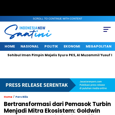
SCROLL TO CONTINUE WITH CONTENT
HOME
NASIONAL
POLITIK
EKONOMI
MEGAPOLITAN
ul Iman Pimpin Majelis Syuro PKS, Al Muzammil Yusuf Resmi Menja
/
Home
Pers Rilis
Bertransformasi dari Pemasok Turbin
Menjadi Mitra Ekosistem: Goldwin