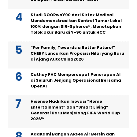
Studi DOORwaY90 dari Sirtex Medical
Mendemonstrasikan Kontrol Tumor Lokal
100% dengan SIR-Spheres®, Menetapkan
Tolok Ukur Baru di Y-90 untuk HCC
“For Family, Towards a Better Future!”
CHERY Luncurkan Proposisi Nilai yang Baru
di Ajang AutoChina2026
Cathay FHC Mempercepat Penerapan AI
di Seluruh Jenjang Operasional Bersama
OpenAI
Hisense Hadirkan Inovasi “Home
Entertainment” dan “Smart Living”
Generasi Baru Menjelang FIFA World Cup
2026™
AdaKami Bangun Akses Air Bersih dan