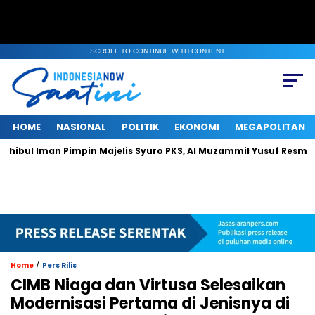
SCROLL TO CONTINUE WITH CONTENT
HOME
NASIONAL
POLITIK
EKONOMI
MEGAPOLITAN
man Pimpin Majelis Syuro PKS, Al Muzammil Yusuf Resmi Menjabat
/
Home
Pers Rilis
CIMB Niaga dan Virtusa Selesaikan
Modernisasi Pertama di Jenisnya di