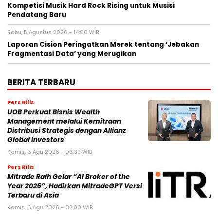
Kompetisi Musik Hard Rock Rising untuk Musisi
Pendatang Baru
Rabu, 5 Agustus 2026 - 14:00 WIB
Laporan Cision Peringatkan Merek tentang ‘Jebakan
Fragmentasi Data’ yang Merugikan
BERITA TERBARU
Pers Rilis
UOB Perkuat Bisnis Wealth
Management melalui Kemitraan
Distribusi Strategis dengan Allianz
Global Investors
Kamis, 6 Agu 2026 - 06:39 WIB
Pers Rilis
Mitrade Raih Gelar “AI Broker of the
Year 2026”, Hadirkan MitradeGPT Versi
Terbaru di Asia
Kamis, 6 Agu 2026 - 02:00 WIB