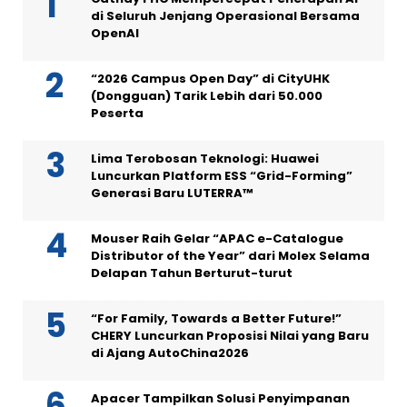
di Seluruh Jenjang Operasional Bersama
OpenAI
“2026 Campus Open Day” di CityUHK
(Dongguan) Tarik Lebih dari 50.000
Peserta
Lima Terobosan Teknologi: Huawei
Luncurkan Platform ESS “Grid-Forming”
Generasi Baru LUTERRA™
Mouser Raih Gelar “APAC e-Catalogue
Distributor of the Year” dari Molex Selama
Delapan Tahun Berturut-turut
“For Family, Towards a Better Future!”
CHERY Luncurkan Proposisi Nilai yang Baru
di Ajang AutoChina2026
Apacer Tampilkan Solusi Penyimpanan