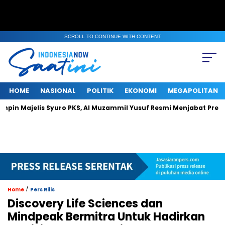
SCROLL TO CONTINUE WITH CONTENT
HOME
NASIONAL
POLITIK
EKONOMI
MEGAPOLITAN
elis Syuro PKS, Al Muzammil Yusuf Resmi Menjabat Presiden Parta
/
Home
Pers Rilis
Discovery Life Sciences dan
Mindpeak Bermitra Untuk Hadirkan