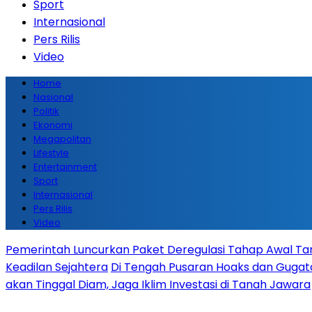
Sport
Internasional
Pers Rilis
Video
Home
Nasional
Politik
Ekonomi
Megapolitan
Lifestyle
Entertainment
Sport
Internasional
Pers Rilis
Video
Pemerintah Luncurkan Paket Deregulasi Tahap Awal Tanp
Keadilan Sejahtera
Di Tengah Pusaran Hoaks dan Gugata
akan Tinggal Diam, Jaga Iklim Investasi di Tanah Jawara