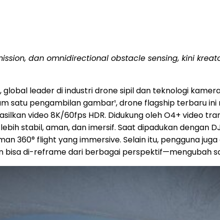
ission, dan omnidirectional obstacle sensing, kini kre
global leader di industri drone sipil dan teknologi kam
am satu pengambilan gambar¹, drone flagship terbaru 
lkan video 8K/60fps HDR. Didukung oleh O4+ video trans
h stabil, aman, dan imersif. Saat dipadukan dengan DJI
an 360° flight yang immersive. Selain itu, pengguna ju
an bisa di-reframe dari berbagai perspektif—mengubah s