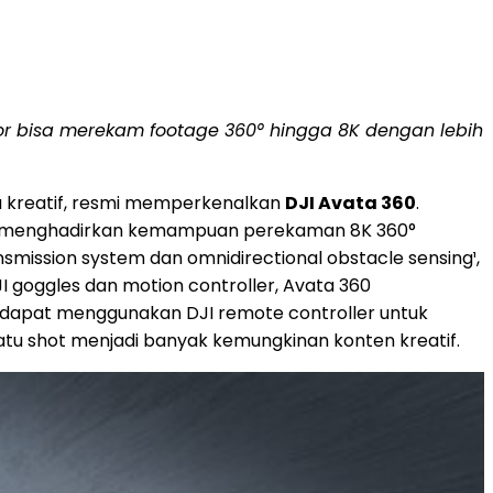
ator bisa merekam footage 360° hingga 8K dengan lebih
era kreatif, resmi memperkenalkan
DJI Avata 360
.
ini menghadirkan kemampuan perekaman 8K 360°
mission system dan omnidirectional obstacle sensing¹,
 goggles dan motion controller, Avata 360
ga dapat menggunakan DJI remote controller untuk
atu shot menjadi banyak kemungkinan konten kreatif.