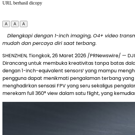
URL berhasil dicopy
A
A
A
Dilengkapi dengan 1-inch imaging, O4+ video transm
mudah dan percaya diri saat terbang.
SHENZHEN, Tiongkok
,
26 Maret 2026
/PRNewswire/ — DJI, 
Dirancang untuk membuka kreativitas tanpa batas dal
dengan 1-inch-equivalent sensors¹ yang mampu menghasi
pengguna dapat menikmati pengalaman terbang yang lebi
menghadirkan sensasi FPV yang seru sekaligus pengalam
merekam full 360° view dalam satu flight, yang kemudi