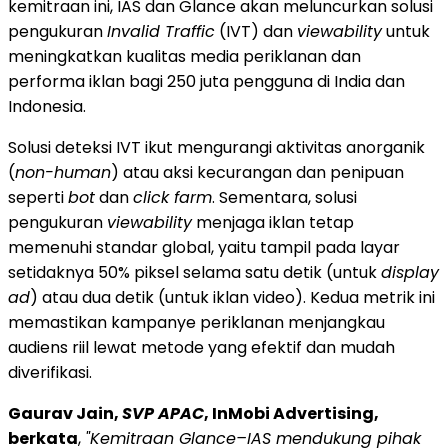
kemitraan ini, IAS dan Glance akan meluncurkan solusi
pengukuran
Invalid Traffic
(IVT) dan
viewability
untuk
meningkatkan kualitas media periklanan dan
performa iklan bagi 250 juta pengguna di
India
dan
Indonesia
.
Solusi
deteksi IVT ikut mengurangi aktivitas anorganik
(
non-human
) atau aksi kecurangan dan penipuan
seperti
bot
dan
click farm
. Sementara, solusi
pengukuran
viewability
menjaga iklan tetap
memenuhi standar global, yaitu tampil pada layar
setidaknya 50% piksel selama satu detik (untuk
display
ad
) atau dua detik (untuk iklan video). Kedua metrik ini
memastikan kampanye periklanan menjangkau
audiens riil lewat metode yang efektif dan mudah
diverifikasi.
Gaurav Jain
,
SVP APAC
, InMobi Advertising,
berkata
,
"Kemitraan Glance–IAS mendukung pihak