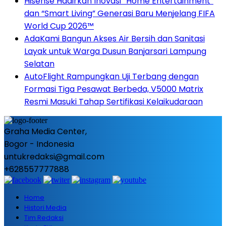
Hisense Hadirkan Inovasi “Home Entertainment”
dan “Smart Living” Generasi Baru Menjelang FIFA
World Cup 2026™
AdaKami Bangun Akses Air Bersih dan Sanitasi
Layak untuk Warga Dusun Banjarsari Lampung
Selatan
AutoFlight Rampungkan Uji Terbang dengan
Formasi Tiga Pesawat Berbeda, V5000 Matrix
Resmi Masuki Tahap Sertifikasi Kelaikudaraan
Graha Media Center,
Bogor - Indonesia
untukredaksi@gmail.com
+628557777888
Home
Histori Media
Tim Redaksi