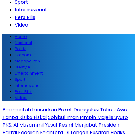
Sport
Internasional
Pers Rilis
Video
Home
Nasional
Politik
Ekonomi
Megapolitan
Lifestyle
Entertainment
Sport
Internasional
Pers Rilis
Video
Pemerintah Luncurkan Paket Deregulasi Tahap Awal
Tanpa Risiko Fiskal
Sohibul Iman Pimpin Majelis Syuro
PKS, Al Muzammil Yusuf Resmi Menjabat Presiden
Partai Keadilan Sejahtera
Di Tengah Pusaran Hoaks