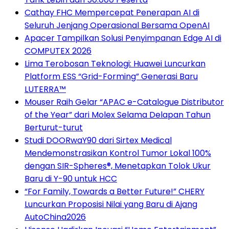
Cathay FHC Mempercepat Penerapan AI di
Seluruh Jenjang Operasional Bersama OpenAI
Apacer Tampilkan Solusi Penyimpanan Edge AI di
COMPUTEX 2026
Lima Terobosan Teknologi: Huawei Luncurkan
Platform ESS “Grid-Forming” Generasi Baru
LUTERRA™
Mouser Raih Gelar “APAC e-Catalogue Distributor
of the Year” dari Molex Selama Delapan Tahun
Berturut-turut
Studi DOORwaY90 dari Sirtex Medical
Mendemonstrasikan Kontrol Tumor Lokal 100%
dengan SIR-Spheres®, Menetapkan Tolok Ukur
Baru di Y-90 untuk HCC
“For Family, Towards a Better Future!” CHERY
Luncurkan Proposisi Nilai yang Baru di Ajang
AutoChina2026