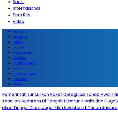
Sport
Internasional
Pers Rilis
Video
Home
Nasional
Politik
Ekonomi
Megapolitan
Lifestyle
Entertainment
Sport
Internasional
Pers Rilis
Video
Pemerintah Luncurkan Paket Deregulasi Tahap Awal Tanp
Keadilan Sejahtera
Di Tengah Pusaran Hoaks dan Gugata
akan Tinggal Diam, Jaga Iklim Investasi di Tanah Jawara