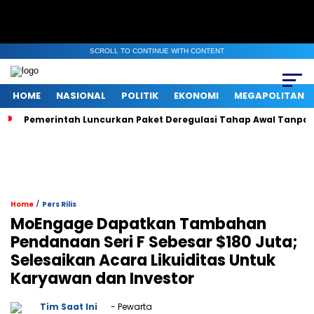
SCROLL TO CONTINUE WITH CONTENT
HOME
NASIONAL
POLITIK
EKONOMI
MEGAPOLITAN
Pemerintah Luncurkan Paket Deregulasi Tahap Awal Tanpa Ri
/
Home
Pers Rilis
MoEngage Dapatkan Tambahan
Pendanaan Seri F Sebesar $180 Juta;
Selesaikan Acara Likuiditas Untuk
Karyawan dan Investor
Tim Saat Ini
- Pewarta