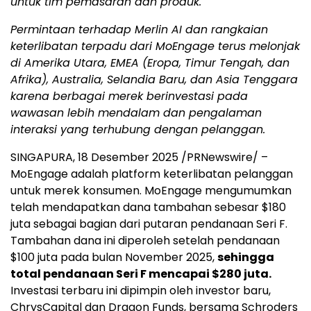
untuk tim pemasaran dan produk.
Permintaan terhadap Merlin AI dan rangkaian
keterlibatan terpadu dari MoEngage terus melonjak
di
Amerika Utara
, EMEA (Eropa, Timur Tengah, dan
Afrika),
Australia
,
Selandia Baru
, dan
Asia Tenggara
karena berbagai merek berinvestasi pada
wawasan lebih mendalam dan pengalaman
interaksi yang terhubung dengan pelanggan.
SINGAPURA
,
18 Desember 2025
/PRNewswire/ –
MoEngage adalah platform keterlibatan pelanggan
untuk merek konsumen. MoEngage mengumumkan
telah mendapatkan dana tambahan sebesar
$180
juta sebagai bagian dari putaran pendanaan Seri F.
Tambahan dana ini diperoleh setelah pendanaan
$100
juta pada bulan
November 2025
,
sehingga
total pendanaan Seri F mencapai
$280
juta.
Investasi terbaru ini dipimpin oleh investor baru,
ChrysCapital dan Dragon Funds, bersama Schroders