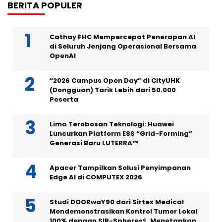
BERITA POPULER
Cathay FHC Mempercepat Penerapan AI
di Seluruh Jenjang Operasional Bersama
OpenAI
“2026 Campus Open Day” di CityUHK
(Dongguan) Tarik Lebih dari 50.000
Peserta
Lima Terobosan Teknologi: Huawei
Luncurkan Platform ESS “Grid-Forming”
Generasi Baru LUTERRA™
Apacer Tampilkan Solusi Penyimpanan
Edge AI di COMPUTEX 2026
Studi DOORwaY90 dari Sirtex Medical
Mendemonstrasikan Kontrol Tumor Lokal
100% dengan SIR-Spheres®, Menetapkan